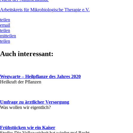
Arbeitskreis für Mikrobiologische Therapie e.V.
teilen
email
teilen
mitteilen
teilen
Auch interessant:
Wegwarte – Heilpflanze des Jahres 2020
Heilkraft der Pflanzen
Umfrage zu ärztlicher Versorgung
Was wollen wir eigentlich?
Frühstücken wie ein Kaiser
Studie: Die Volksweisheit hat wieder mal Recht