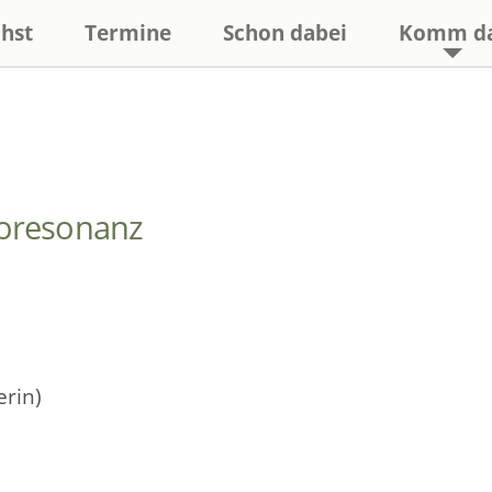
hst
Termine
Schon dabei
Komm d
ioresonanz
erin)