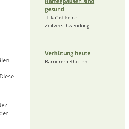
Kaffeepausen sind
r
gesund
„Fika“ ist keine
Zeitverschwendung
Verhütung heute
älen
Barrieremethoden
 Diese
der
der