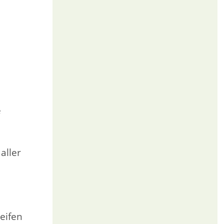
e
aller
eifen