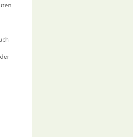
euten
auch
 der