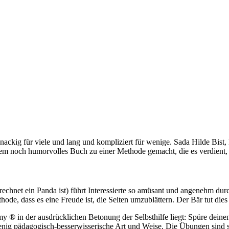
ackig für viele und lang und kompliziert für wenige. Sada Hilde Bist,
zudem noch humorvolles Buch zu einer Methode gemacht, die es verdient
echnet ein Panda ist) führt Interessierte so amüsant und angenehm d
hode, dass es eine Freude ist, die Seiten umzublättern. Der Bär tut d
y ® in der ausdrücklichen Betonung der Selbsthilfe liegt: Spüre deine
wenig pädagogisch-besserwisserische Art und Weise. Die Übungen sind s