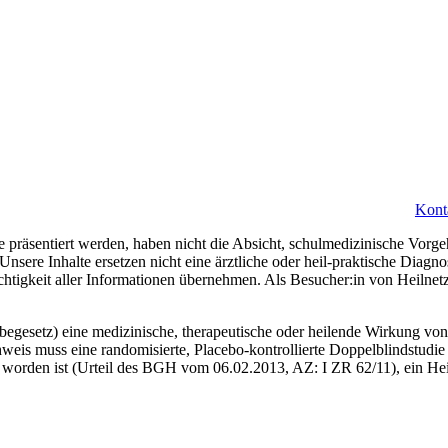
Kont
 präsentiert werden, haben nicht die Absicht, schulmedizinische Vorge
 Unsere Inhalte ersetzen nicht eine ärztliche oder heil-praktische Diag
ichtigkeit aller Informationen übernehmen. Als Besucher:in von Heilne
gesetz) eine medizinische, therapeutische oder heilende Wirkung von 
weis muss eine randomisierte, Placebo-kontrollierte Doppelblindstudie 
worden ist (Urteil des BGH vom 06.02.2013, AZ: I ZR 62/11), ein Heil