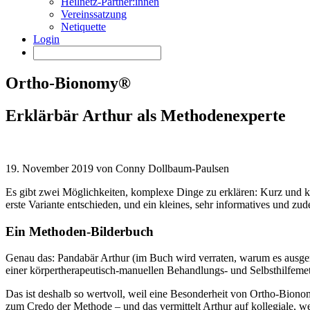
Heilnetz-Partner:innen
Vereinssatzung
Netiquette
Login
Ortho-Bionomy®
Erklärbär Arthur als Methodenexperte
19. November 2019 von Conny Dollbaum-Paulsen
Es gibt zwei Möglichkeiten, komplexe Dinge zu erklären: Kurz und kn
erste Variante entschieden, und ein kleines, sehr informatives und 
Ein Methoden-Bilderbuch
Genau das: Pandabär Arthur (im Buch wird verraten, warum es ausger
einer körpertherapeutisch-manuellen Behandlungs- und Selbsthilfemet
Das ist deshalb so wertvoll, weil eine Besonderheit von Ortho-Bionom
zum Credo der Methode – und das vermittelt Arthur auf kollegiale, 