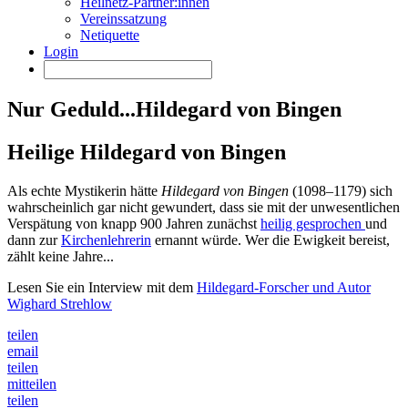
Heilnetz-Partner:innen
Vereinssatzung
Netiquette
Login
Nur Geduld...Hildegard von Bingen
Heilige Hildegard von Bingen
Als echte Mystikerin hätte
Hildegard von Bingen
(1098–1179) sich
wahrscheinlich gar nicht gewundert, dass sie mit der unwesentlichen
Verspätung von knapp 900 Jahren zunächst
heilig gesprochen
und
dann zur
Kirchenlehrerin
ernannt würde. Wer die Ewigkeit bereist,
zählt keine Jahre...
Lesen Sie ein Interview mit dem
Hildegard-Forscher und Autor
Wighard Strehlow
teilen
email
teilen
mitteilen
teilen