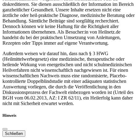
diskreditieren. Sie dienen ausschließlich der Information im Bereich
ganzheitlicher Gesundheit. Unsere Inhalte ersetzen nicht eine
ärztliche oder heil-praktische Diagnose, medizinische Beratung oder
Behandlung. Sämtliche Beiträge sind sorgfältig recherchiert.
Dennoch können wir keine Haftung für die Richtigkeit aller
Informationen übernehmen. Als Besucher:in von Heilnetz.de
handelst du bei der praktischen Umsetzung von Anleitungen,
Rezepten oder Tipps immer auf eigene Verantwortung.
Außerdem weisen wir darauf hin, dass nach § 3 HWG
(Heilmittelwerbegesetz) eine medizinische, therapeutische oder
heilende Wirkung von energetischen und nicht schulmedizinischen
Heilverfahren nicht wissenschaftlich nachgewiesen ist. Für einen
wissenschaftlichen Nachweis muss eine randomisierte, Placebo-
kontrollierte Doppelblindstudie mit einer adäquaten statistischen
Auswertung vorliegen, die durch die Veröffentlichung in den
Diskussionsprozess der Fachwelt einbezogen worden ist (Urteil des
BGH vom 06.02.2013, AZ: I ZR 62/11), ein Heilerfolg kann daher
nicht mit Sicherheit erwartet werden.
Hinweis
Schließen