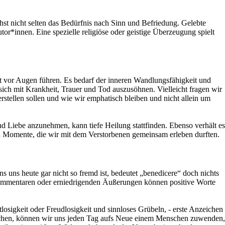
t nicht selten das Bedürfnis nach Sinn und Befriedung. Gelebte
tor*innen. Eine spezielle religiöse oder geistige Überzeugung spielt
eit vor Augen führen. Es bedarf der inneren Wandlungsfähigkeit und
sich mit Krankheit, Trauer und Tod auszusöhnen. Vielleicht fragen wir
stellen sollen und wie wir emphatisch bleiben und nicht allein um
d Liebe anzunehmen, kann tiefe Heilung stattfinden. Ebenso verhält es
en Momente, die wir mit dem Verstorbenen gemeinsam erleben durften.
s uns heute gar nicht so fremd ist, bedeutet „benedicere“ doch nichts
en Kommentaren oder erniedrigenden Äußerungen können positive Worte
osigkeit oder Freudlosigkeit und sinnloses Grübeln, - erste Anzeichen
chen, können wir uns jeden Tag aufs Neue einem Menschen zuwenden,