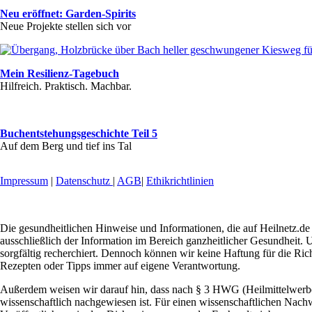
Neu eröffnet: Garden-Spirits
Neue Projekte stellen sich vor
Mein Resilienz-Tagebuch
Hilfreich. Praktisch. Machbar.
Buchentstehungsgeschichte Teil 5
Auf dem Berg und tief ins Tal
Impressum
|
Datenschutz
|
AGB
|
Ethikrichtlinien
Die gesundheitlichen Hinweise und Informationen, die auf Heilnetz.de 
ausschließlich der Information im Bereich ganzheitlicher Gesundheit. U
sorgfältig recherchiert. Dennoch können wir keine Haftung für die Ric
Rezepten oder Tipps immer auf eigene Verantwortung.
Außerdem weisen wir darauf hin, dass nach § 3 HWG (Heilmittelwerbeg
wissenschaftlich nachgewiesen ist. Für einen wissenschaftlichen Nachw