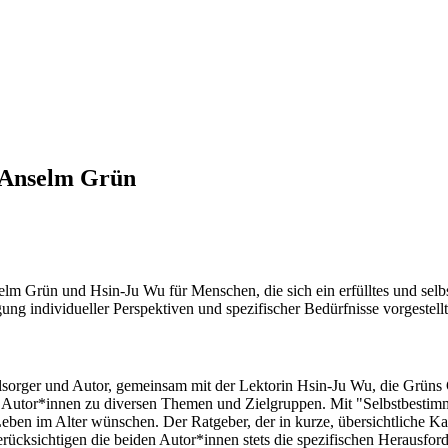
n Anselm Grün
nselm Grün und Hsin-Ju Wu für Menschen, die sich ein erfülltes und se
ung individueller Perspektiven und spezifischer Bedürfnisse vorgestellt
elsorger und Autor, gemeinsam mit der Lektorin Hsin-Ju Wu, die Grüns
en Autor*innen zu diversen Themen und Zielgruppen. Mit "Selbstbestim
ben im Alter wünschen. Der Ratgeber, der in kurze, übersichtliche Kapi
berücksichtigen die beiden Autor*innen stets die spezifischen Herausfo