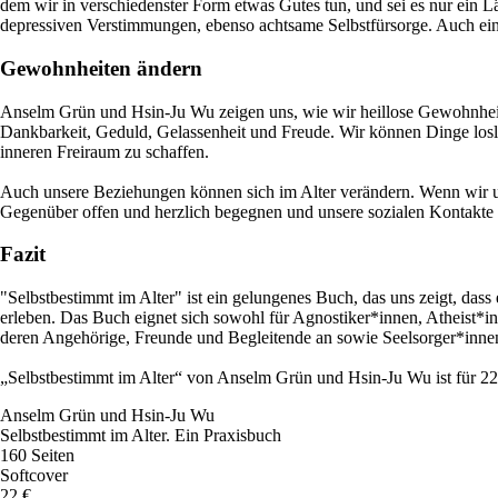
dem wir in verschiedenster Form etwas Gutes tun, und sei es nur ein L
depressiven Verstimmungen, ebenso achtsame Selbstfürsorge. Auch ein
Gewohnheiten ändern
Anselm Grün und Hsin-Ju Wu zeigen uns, wie wir heillose Gewohnheite
Dankbarkeit, Geduld, Gelassenheit und Freude. Wir können Dinge losl
inneren Freiraum zu schaffen.
Auch unsere Beziehungen können sich im Alter verändern. Wenn wir u
Gegenüber offen und herzlich begegnen und unsere sozialen Kontakte er
Fazit
"Selbstbestimmt im Alter" ist ein gelungenes Buch, das uns zeigt, das
erleben. Das Buch eignet sich sowohl für Agnostiker*innen, Atheist*in
deren Angehörige, Freunde und Begleitende an sowie Seelsorger*inn
„Selbstbestimmt im Alter“ von Anselm Grün und Hsin-Ju Wu ist für 22
Anselm Grün und Hsin-Ju Wu
Selbstbestimmt im Alter. Ein Praxisbuch
160 Seiten
Softcover
22 €