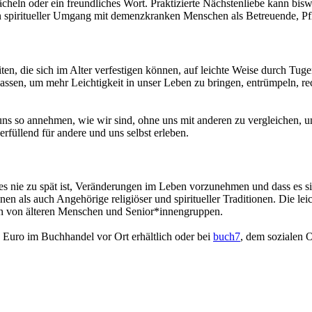
ächeln oder ein freundliches Wort. Praktizierte Nächstenliebe kann bi
 spiritueller Umgang mit demenzkranken Menschen als Betreuende, Pfl
n, die sich im Alter verfestigen können, auf leichte Weise durch Tug
assen, um mehr Leichtigkeit in unser Leben zu bringen, entrümpeln, r
ns so annehmen, wie wir sind, ohne uns mit anderen zu vergleichen, 
füllend für andere und uns selbst erleben.
s es nie zu spät ist, Veränderungen im Leben vorzunehmen und dass es s
nen als auch Angehörige religiöser und spiritueller Traditionen. Die 
en von älteren Menschen und Senior*innengruppen.
 Euro im Buchhandel vor Ort erhältlich oder bei
buch7
, dem sozialen 