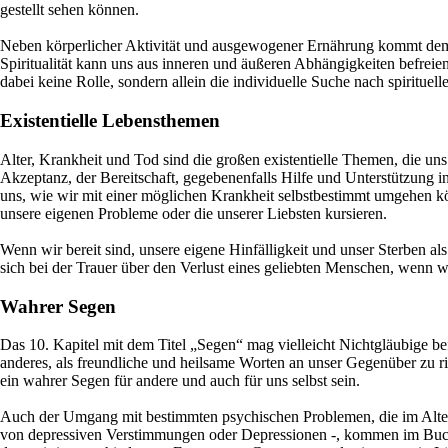
gestellt sehen können.
Neben körperlicher Aktivität und ausgewogener Ernährung kommt dem T
Spiritualität kann uns aus inneren und äußeren Abhängigkeiten befreien
dabei keine Rolle, sondern allein die individuelle Suche nach spirituell
Existentielle Lebensthemen
Alter, Krankheit und Tod sind die großen existentielle Themen, die un
Akzeptanz, der Bereitschaft, gegebenenfalls Hilfe und Unterstützung i
uns, wie wir mit einer möglichen Krankheit selbstbestimmt umgehen kö
unsere eigenen Probleme oder die unserer Liebsten kursieren.
Wenn wir bereit sind, unsere eigene Hinfälligkeit und unser Sterben a
sich bei der Trauer über den Verlust eines geliebten Menschen, wenn 
Wahrer Segen
Das 10. Kapitel mit dem Titel „Segen“ mag vielleicht Nichtgläubige bef
anderes, als freundliche und heilsame Worten an unser Gegenüber zu r
ein wahrer Segen für andere und auch für uns selbst sein.
Auch der Umgang mit bestimmten psychischen Problemen, die im Alter v
von depressiven Verstimmungen oder Depressionen -, kommen im Buc