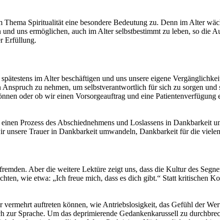
hema Spiritualität eine besondere Bedeutung zu. Denn im Alter wächs
 und uns ermöglichen, auch im Alter selbstbestimmt zu leben, so die Au
er Erfüllung.
s spätestens im Alter beschäftigen und uns unsere eigene Vergänglichk
n Anspruch zu nehmen, um selbstverantwortlich für sich zu sorgen und 
nnen oder ob wir einen Vorsorgeauftrag und eine Patientenverfügung er
ls einen Prozess des Abschiednehmens und Loslassens in Dankbarkeit un
wir unsere Trauer in Dankbarkeit umwandeln, Dankbarkeit für die viel
remden. Aber die weitere Lektüre zeigt uns, dass die Kultur des Segnen
ichten, wie etwa: „Ich freue mich, dass es dich gibt.“ Statt kritisch
ermehrt auftreten können, wie Antriebslosigkeit, das Gefühl der Wertl
h zur Sprache. Um das deprimierende Gedankenkarussell zu durchbre