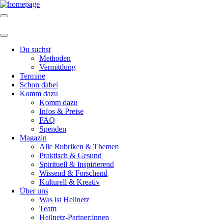
Du suchst
Methoden
Vermittlung
Termine
Schon dabei
Komm dazu
Komm dazu
Infos & Preise
FAQ
Spenden
Magazin
Alle Rubriken & Themen
Praktisch & Gesund
Spirituell & Inspirierend
Wissend & Forschend
Kulturell & Kreativ
Über uns
Was ist Heilnetz
Team
Heilnetz-Partner:innen