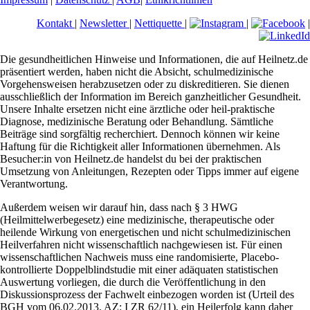
Kontakt
|
Newsletter
|
Nettiquette
|
|
|
Die gesundheitlichen Hinweise und Informationen, die auf Heilnetz.de
präsentiert werden, haben nicht die Absicht, schulmedizinische
Vorgehensweisen herabzusetzen oder zu diskreditieren. Sie dienen
ausschließlich der Information im Bereich ganzheitlicher Gesundheit.
Unsere Inhalte ersetzen nicht eine ärztliche oder heil-praktische
Diagnose, medizinische Beratung oder Behandlung. Sämtliche
Beiträge sind sorgfältig recherchiert. Dennoch können wir keine
Haftung für die Richtigkeit aller Informationen übernehmen. Als
Besucher:in von Heilnetz.de handelst du bei der praktischen
Umsetzung von Anleitungen, Rezepten oder Tipps immer auf eigene
Verantwortung.
Außerdem weisen wir darauf hin, dass nach § 3 HWG
(Heilmittelwerbegesetz) eine medizinische, therapeutische oder
heilende Wirkung von energetischen und nicht schulmedizinischen
Heilverfahren nicht wissenschaftlich nachgewiesen ist. Für einen
wissenschaftlichen Nachweis muss eine randomisierte, Placebo-
kontrollierte Doppelblindstudie mit einer adäquaten statistischen
Auswertung vorliegen, die durch die Veröffentlichung in den
Diskussionsprozess der Fachwelt einbezogen worden ist (Urteil des
BGH vom 06.02.2013, AZ: I ZR 62/11), ein Heilerfolg kann daher