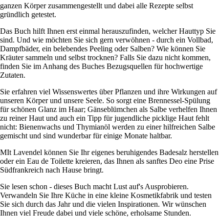
ganzen Körper zusammengestellt und dabei alle Rezepte selbst
gründlich getestet.
Das Buch hilft Ihnen erst einmal herauszufinden, welcher Hauttyp Sie
sind. Und wie möchten Sie sich gern verwöhnen - durch ein Vollbad,
Dampfbäder, ein belebendes Peeling oder Salben? Wie können Sie
Kräuter sammeln und selbst trocknen? Falls Sie dazu nicht kommen,
finden Sie im Anhang des Buches Bezugsquellen für hochwertige
Zutaten.
Sie erfahren viel Wissenswertes über Pflanzen und ihre Wirkungen auf
unseren Körper und unsere Seele. So sorgt eine Brennessel-Spülung
für schönen Glanz im Haar; Gänseblümchen als Salbe verhelfen Ihnen
zu reiner Haut und auch ein Tipp für jugendliche picklige Haut fehlt
nicht: Bienenwachs und Thymianöl werden zu einer hilfreichen Salbe
gemischt und sind wunderbar für einige Monate haltbar.
MIt Lavendel können Sie Ihr eigenes beruhigendes Badesalz herstellen
oder ein Eau de Toilette kreieren, das Ihnen als sanftes Deo eine Prise
Südfrankreich nach Hause bringt.
Sie lesen schon - dieses Buch macht Lust auf's Ausprobieren.
Verwandeln Sie Ihre Küche in eine kleine Kosmetikfabrik und testen
Sie sich durch das Jahr und die vielen Inspirationen. Wir wünschen
Ihnen viel Freude dabei und viele schöne, erholsame Stunden.