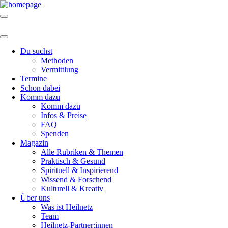
Du suchst
Methoden
Vermittlung
Termine
Schon dabei
Komm dazu
Komm dazu
Infos & Preise
FAQ
Spenden
Magazin
Alle Rubriken & Themen
Praktisch & Gesund
Spirituell & Inspirierend
Wissend & Forschend
Kulturell & Kreativ
Über uns
Was ist Heilnetz
Team
Heilnetz-Partner:innen