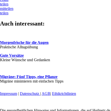
teilen
mitteilen
teilen
Auch interessant:
Morgenfrische für die Augen
Praktische Alltagsübung
Gute Vorsätze
Kleine Wünsche und Gedanken
Migräne: Fünf Tipps, eine Pflanze
Migräne minimieren mit einfachen Tipps
Impressum
|
Datenschutz
|
AGB
|
Ethikrichtlinien
Die gesundheitlichen Hinweise und Informationen, die auf Heilnetz.de 