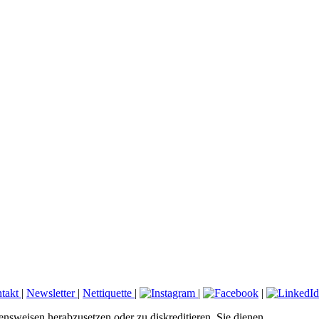
takt
|
Newsletter
|
Nettiquette
|
|
|
ensweisen herabzusetzen oder zu diskreditieren. Sie dienen