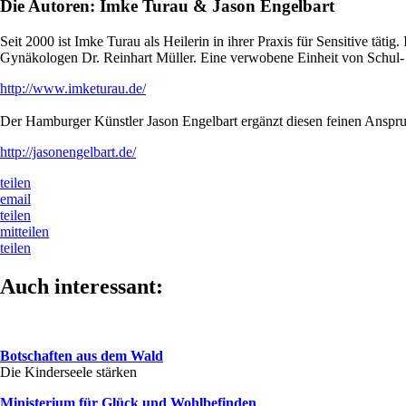
Die Autoren: Imke Turau & Jason Engelbart
Seit 2000 ist Imke Turau als Heilerin in ihrer Praxis für Sensitive täti
Gynäkologen Dr. Reinhart Müller. Eine verwobene Einheit von Schul
http://www.imketurau.de/
Der Hamburger Künstler Jason Engelbart ergänzt diesen feinen Anspruc
http://jasonengelbart.de/
teilen
email
teilen
mitteilen
teilen
Auch interessant:
Botschaften aus dem Wald
Die Kinderseele stärken
Ministerium für Glück und Wohlbefinden