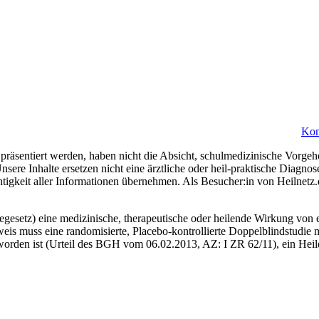
Kon
präsentiert werden, haben nicht die Absicht, schulmedizinische Vorgeh
nsere Inhalte ersetzen nicht eine ärztliche oder heil-praktische Diagn
htigkeit aller Informationen übernehmen. Als Besucher:in von Heilnetz
esetz) eine medizinische, therapeutische oder heilende Wirkung von e
eis muss eine randomisierte, Placebo-kontrollierte Doppelblindstudie m
orden ist (Urteil des BGH vom 06.02.2013, AZ: I ZR 62/11), ein Heiler