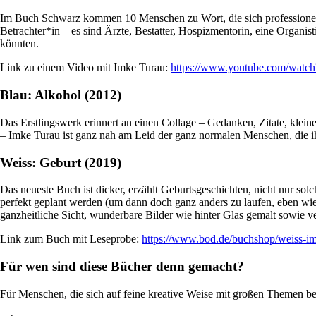
Im Buch Schwarz kommen 10 Menschen zu Wort, die sich professionell m
Betrachter*in – es sind Ärzte, Bestatter, Hospizmentorin, eine Organist
könnten.
Link zu einem Video mit Imke Turau:
https://www.youtube.com/wat
Blau: Alkohol (2012)
Das Erstlingswerk erinnert an einen Collage – Gedanken, Zitate, klei
– Imke Turau ist ganz nah am Leid der ganz normalen Menschen, die ihr
Weiss: Geburt (2019)
Das neueste Buch ist dicker, erzählt Geburtsgeschichten, nicht nur so
perfekt geplant werden (um dann doch ganz anders zu laufen, eben wie
ganzheitliche Sicht, wunderbare Bilder wie hinter Glas gemalt sowie 
Link zum Buch mit Leseprobe:
https://www.bod.de/buchshop/weiss-
Für wen sind diese Bücher denn gemacht?
Für Menschen, die sich auf feine kreative Weise mit großen Themen besc