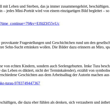
it Leben und Sterben, das ja immer zusammengehört, beschäftigen. Sie
in – jedes Mini-Porträt wird von einem einzigartigen Bild begleitet – so
ch?time_continue=79&v=EffdZH55vUc
ne provokante Fragestellungen und Geschichtchen rund um den gesellsc
e Sehn-Sucht ertränken wollen. Die Bilder dazu erinnern an Miro, spars
lche von echten Kindern, sondern auch Seelengeburten. Imke Tura besch
 das Leben es diktiert, nicht der Terminkalender), erzählt von symbol
verschiedene Geschichten aus dem Arbeitsalltag der Autorin machen aus
imke-turau-9783749447367
häftigen, die dazu eher fühlen als denken, sich verzaubern und ästheti