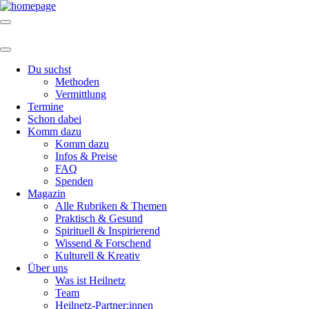
Du suchst
Methoden
Vermittlung
Termine
Schon dabei
Komm dazu
Komm dazu
Infos & Preise
FAQ
Spenden
Magazin
Alle Rubriken & Themen
Praktisch & Gesund
Spirituell & Inspirierend
Wissend & Forschend
Kulturell & Kreativ
Über uns
Was ist Heilnetz
Team
Heilnetz-Partner:innen