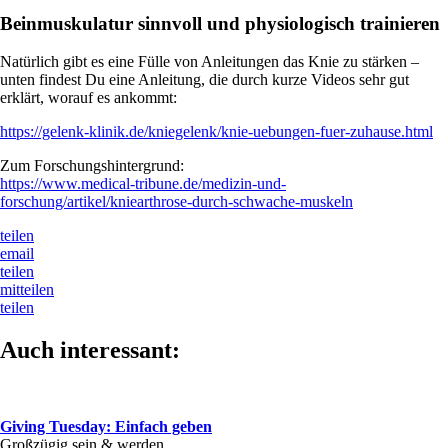
Beinmuskulatur sinnvoll und physiologisch trainieren
Natürlich gibt es eine Fülle von Anleitungen das Knie zu stärken –
unten findest Du eine Anleitung, die durch kurze Videos sehr gut
erklärt, worauf es ankommt:
https://gelenk-klinik.de/kniegelenk/knie-uebungen-fuer-zuhause.html
Zum Forschungshintergrund:
https://www.medical-tribune.de/medizin-und-
forschung/artikel/kniearthrose-durch-schwache-muskeln
teilen
email
teilen
mitteilen
teilen
Auch interessant:
Giving Tuesday: Einfach geben
Großzügig sein & werden