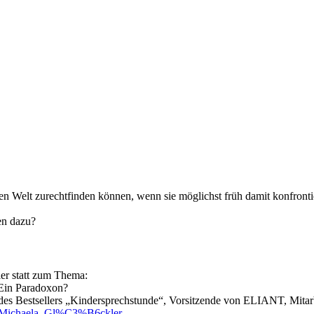
alen Welt zurechtfinden können, wenn sie möglichst früh damit konfront
en dazu?
ler statt zum Thema:
. Ein Paradoxon?
n des Bestsellers „Kindersprechstunde“, Vorsitzende von ELIANT, Mita
iki/Michaela_Gl%C3%B6ckler