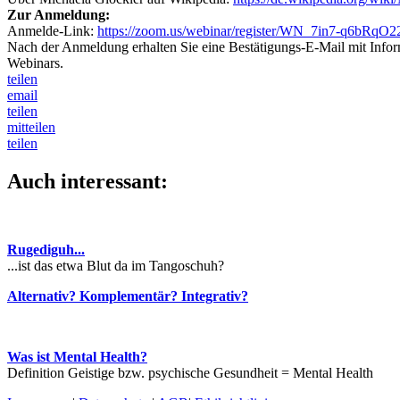
Zur Anmeldung:
Anmelde-Link:
https://zoom.us/webinar/register/WN_7in7-q6bRqO
Nach der Anmeldung erhalten Sie eine Bestätigungs-E-Mail mit Info
Webinars.
teilen
email
teilen
mitteilen
teilen
Auch interessant:
Rugediguh...
...ist das etwa Blut da im Tangoschuh?
Alternativ? Komplementär? Integrativ?
Was ist Mental Health?
Definition Geistige bzw. psychische Gesundheit = Mental Health