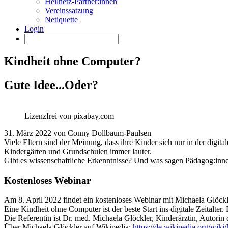
Heilnetz-Partner:innen
Vereinssatzung
Netiquette
Login
Kindheit ohne Computer?
Gute Idee...Oder?
Lizenzfrei von pixabay.com
31. März 2022 von Conny Dollbaum-Paulsen
Viele Eltern sind der Meinung, dass ihre Kinder sich nur in der digit
Kindergärten und Grundschulen immer lauter.
Gibt es wissenschaftliche Erkenntnisse? Und was sagen Pädagog:inn
Kostenloses Webinar
Am 8. April 2022 findet ein kostenloses Webinar mit Michaela Glöck
Eine Kindheit ohne Computer ist der beste Start ins digitale Zeitalter
Die Referentin ist Dr. med. Michaela Glöckler, Kinderärztin, Autori
Über Michaela Glöckler auf Wikipedia:
https://de.wikipedia.org/w