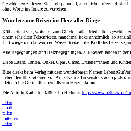
Geschichten zu lesen. Sie sind spannend, aber nicht aufregend, sie sin
ohne Worte ins Innere zu verreisen.
Wundersame Reisen ins Herz aller Dinge
Käthe erlebt viel, wobei es zum Glück in allen Meditationsgeschichte
einem sehr alten Felsenriesen, manchmal ist es unheimlich, so ganz 
Luft wiegen, im lauwarmen Wasser treiben, die Kraft des Felsens spür
Alle Begegnungen sind Herzbegegnungen, alle Reisen landen in der L
Liebe Eltern, Tanten, Onkel, Opas, Omas, Erzieher*innen und Kinderf
Bitte direkt beim Verlag mit dem wunderbaren Namen LebensGutVer
neben den Illustrationen von Anna Karina Birkenstock auch großfor
kleine feine Geste, die ebenfalls von Herzen kommt.
Die Autorin Katharina Müller im Heilnetz:
https://www.heilnetz.de/a
teilen
email
teilen
mitteilen
teilen