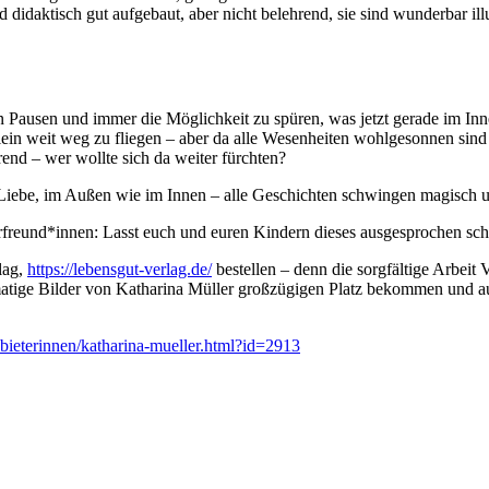
d didaktisch gut aufgebaut, aber nicht belehrend, sie sind wunderbar il
n Pausen und immer die Möglichkeit zu spüren, was jetzt gerade im Inne
allein weit weg zu fliegen – aber da alle Wesenheiten wohlgesonnen sin
end – wer wollte sich da weiter fürchten?
iebe, im Außen wie im Innen – alle Geschichten schwingen magisch und
reund*innen: Lasst euch und euren Kindern dieses ausgesprochen schön
lag,
https://lebensgut-verlag.de/
bestellen – denn die sorgfältige Arbeit 
matige Bilder von Katharina Müller großzügigen Platz bekommen und 
nbieterinnen/katharina-mueller.html?id=2913