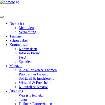
Du suchst
Methoden
Vermittlung
Termine
Schon dabei
Komm dazu
Komm dazu
Infos & Preise
FAQ
Spenden
Magazin
Alle Rubriken & Themen
Praktisch & Gesund
Spirituell & Inspirierend
Wissend & Forschend
Kulturell & Kreativ
Über uns
Was ist Heilnetz
Team
Heilnetz-Partner:innen