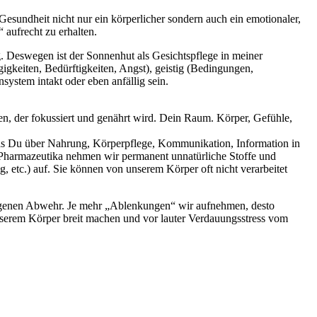
esundheit nicht nur ein körperlicher sondern auch ein emotionaler,
 aufrecht zu erhalten.
g. Deswegen ist der Sonnenhut als Gesichtspflege in meiner
gkeiten, Bedürftigkeiten, Angst), geistig (Bedingungen,
stem intakt oder eben anfällig sein.
en, der fokussiert und genährt wird. Dein Raum. Körper, Gefühle,
 was Du über Nahrung, Körperpflege, Kommunikation, Information in
 Pharmazeutika nehmen wir permanent unnatürliche Stoffe und
 etc.) auf. Sie können von unserem Körper oft nicht verarbeitet
reigenen Abwehr. Je mehr „Ablenkungen“ wir aufnehmen, desto
serem Körper breit machen und vor lauter Verdauungsstress vom