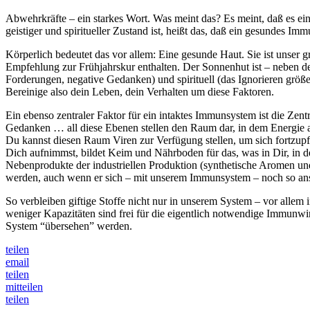
Abwehrkräfte – ein starkes Wort. Was meint das? Es meint, daß es ei
geistiger und spiritueller Zustand ist, heißt das, daß ein gesundes I
Körperlich bedeutet das vor allem: Eine gesunde Haut. Sie ist unser 
Empfehlung zur Frühjahrskur enthalten. Der Sonnenhut ist – neben d
Forderungen, negative Gedanken) und spirituell (das Ignorieren grö
Bereinige also dein Leben, dein Verhalten um diese Faktoren.
Ein ebenso zentraler Faktor für ein intaktes Immunsystem ist die Ze
Gedanken … all diese Ebenen stellen den Raum dar, in dem Energie a
Du kannst diesen Raum Viren zur Verfügung stellen, um sich fortzupf
Dich aufnimmst, bildet Keim und Nährboden für das, was in Dir, in 
Nebenprodukte der industriellen Produktion (synthetische Aromen und
werden, auch wenn er sich – mit unserem Immunsystem – noch so anst
So verbleiben giftige Stoffe nicht nur in unserem System – vor all
weniger Kapazitäten sind frei für die eigentlich notwendige Immun
System “übersehen” werden.
teilen
email
teilen
mitteilen
teilen