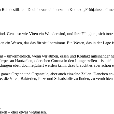
en Reindestillaten. Doch bevor ich hierzu im Kontext „Frühjahrskur“ m
nd. Genauso wie Viren ein Wunder sind, und ihre Fähigkeit, sich trotz 
en ein Wesen, das das für sie übernimmt. Ein Wesen, das in der Lage ist
ang – unvermeidlich, wenn wir atmen, essen und Kontakt miteinander h
rpes an Hautzellen, oder eben Corona in den Lungenzellen – ist nicht
ndringen eben doch reguliert werden kann; dazu braucht es aber schon e
ze Organe und Organteile, aber auch einzelne Zellen. Daneben spiel
age, die Viren, Bakterien, Pilze und Schadstoffe zu finden, zu vernich
.
rken – eher etwas weglassen.