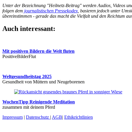
Unter der Bezeichnung "Heilnetz-Beitrag" werden Audios, Videos und W
folgen dem
journalistischen Pressekodex
, basieren jedoch unter Umst
übereinstimmen - gerade das macht die Vielfalt und den Reichtum aus
Auch interessant:
Mit positiven Bildern die Welt fluten
PositiveBilderFlut
Weltgesundheitstag 2025
Gesundheit von Müttern und Neugeborenen
WochenTipp Reinigende Meditation
zusammen mit deinem Pferd
Impressum
|
Datenschutz
|
AGB
|
Ethikrichtlinien