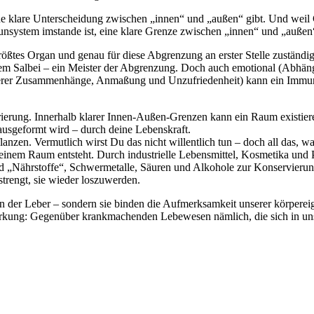
ne klare Unterscheidung zwischen „innen“ und „außen“ gibt. Und weil G
mmunsystem imstande ist, eine klare Grenze zwischen „innen“ und „außen“
größtes Organ und genau für diese Abgrenzung an erster Stelle zuständi
em Salbei – ein Meister der Abgrenzung. Doch auch emotional (Abhängi
ßerer Zusammenhänge, Anmaßung und Unzufriedenheit) kann ein Immunsy
ntrierung. Innerhalb klarer Innen-Außen-Grenzen kann ein Raum existier
usgeformt wird – durch deine Lebenskraft.
lanzen. Vermutlich wirst Du das nicht willentlich tun – doch all das,
deinem Raum entsteht. Durch industrielle Lebensmittel, Kosmetika und
 „Nährstoffe“, Schwermetalle, Säuren und Alkohole zur Konservierung,
rengt, sie wieder loszuwerden.
em in der Leber – sondern sie binden die Aufmerksamkeit unserer körpe
wirkung: Gegenüber krankmachenden Lebewesen nämlich, die sich in un