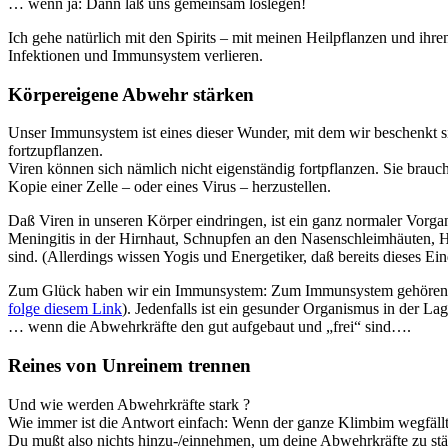
… wenn ja: Dann laß uns gemeinsam loslegen!
Ich gehe natürlich mit den Spirits – mit meinen Heilpflanzen und ihr
Infektionen und Immunsystem verlieren.
Körpereigene Abwehr stärken
Unser Immunsystem ist eines dieser Wunder, mit dem wir beschenkt si
fortzupflanzen.
Viren können sich nämlich nicht eigenständig fortpflanzen. Sie brauch
Kopie einer Zelle – oder eines Virus – herzustellen.
Daß Viren in unseren Körper eindringen, ist ein ganz normaler Vorg
Meningitis in der Hirnhaut, Schnupfen an den Nasenschleimhäuten, He
sind. (Allerdings wissen Yogis und Energetiker, daß bereits dieses Ei
Zum Glück haben wir ein Immunsystem: Zum Immunsystem gehören gan
folge diesem Link
). Jedenfalls ist ein gesunder Organismus in der L
… wenn die Abwehrkräfte den gut aufgebaut und „frei“ sind….
Reines von Unreinem trennen
Und wie werden Abwehrkräfte stark ?
Wie immer ist die Antwort einfach: Wenn der ganze Klimbim wegfällt
Du mußt also nichts hinzu-/einnehmen, um deine Abwehrkräfte zu stä