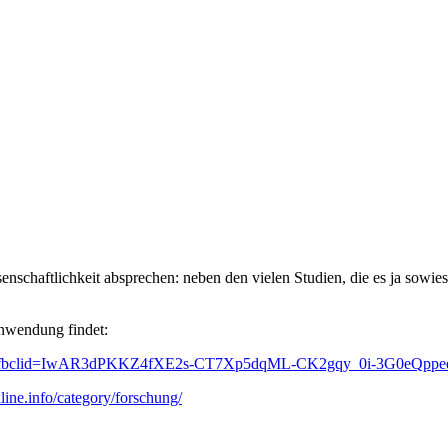
nschaftlichkeit absprechen: neben den vielen Studien, die es ja sowies
Anwendung findet:
are&fbclid=IwAR3dPKKZ4fXE2s-CT7Xp5dqML-CK2gqy_0i-3G0eQp
ine.info/category/forschung/