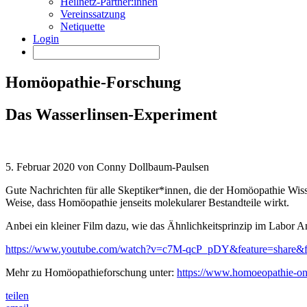
Heilnetz-Partner:innen
Vereinssatzung
Netiquette
Login
Homöopathie-Forschung
Das Wasserlinsen-Experiment
5. Februar 2020 von Conny Dollbaum-Paulsen
Gute Nachrichten für alle Skeptiker*innen, die der Homöopathie Wisse
Weise, dass Homöopathie jenseits molekularer Bestandteile wirkt.
Anbei ein kleiner Film dazu, wie das Ähnlichkeitsprinzip im Labor 
https://www.youtube.com/watch?v=c7M-qcP_pDY&feature=sh
Mehr zu Homöopathieforschung unter:
https://www.homoeopathie-onl
teilen