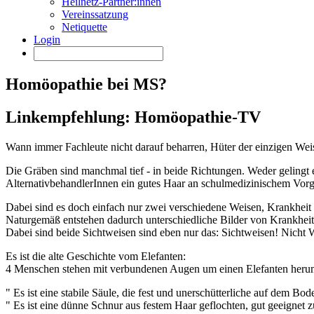
Heilnetz-Partner:innen
Vereinssatzung
Netiquette
Login
Homöopathie bei MS?
Linkempfehlung: Homöopathie-TV
Wann immer Fachleute nicht darauf beharren, Hüter der einzigen Weis
Die Gräben sind manchmal tief - in beide Richtungen. Weder gelingt
AlternativbehandlerInnen ein gutes Haar an schulmedizinischem Vor
Dabei sind es doch einfach nur zwei verschiedene Weisen, Krankheit 
Naturgemäß entstehen dadurch unterschiedliche Bilder von Krankhe
Dabei sind beide Sichtweisen sind eben nur das: Sichtweisen! Nicht Wa
Es ist die alte Geschichte vom Elefanten:
4 Menschen stehen mit verbundenen Augen um einen Elefanten herum - 
" Es ist eine stabile Säule, die fest und unerschütterliche auf dem Bode
" Es ist eine dünne Schnur aus festem Haar geflochten, gut geeignet 