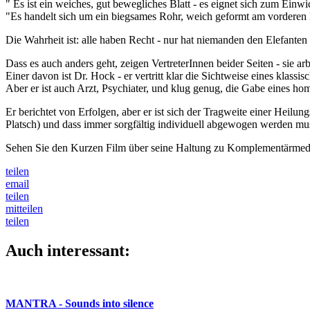
" Es ist ein weiches, gut bewegliches Blatt - es eignet sich zum Ein
"Es handelt sich um ein biegsames Rohr, weich geformt am vorderen En
Die Wahrheit ist: alle haben Recht - nur hat niemanden den Elefanten 
Dass es auch anders geht, zeigen VertreterInnen beider Seiten - sie a
Einer davon ist Dr. Hock - er vertritt klar die Sichtweise eines k
Aber er ist auch Arzt, Psychiater, und klug genug, die Gabe eines ho
Er berichtet von Erfolgen, aber er ist sich der Tragweite einer Hei
Platsch) und dass immer sorgfältig individuell abgewogen werden mu
Sehen Sie den Kurzen Film über seine Haltung zu Komplementärmed
teilen
email
teilen
mitteilen
teilen
Auch interessant:
MANTRA - Sounds into silence