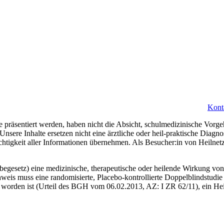
Kont
 präsentiert werden, haben nicht die Absicht, schulmedizinische Vorge
 Unsere Inhalte ersetzen nicht eine ärztliche oder heil-praktische Diag
ichtigkeit aller Informationen übernehmen. Als Besucher:in von Heilne
gesetz) eine medizinische, therapeutische oder heilende Wirkung von 
weis muss eine randomisierte, Placebo-kontrollierte Doppelblindstudie 
worden ist (Urteil des BGH vom 06.02.2013, AZ: I ZR 62/11), ein Heil