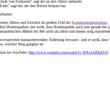
wickeln von Essbarem" sagt der an den Ohren stehende.
de" sagt der, der den Rüssel betastet hat.
erkannt.
rbeiten, lehren und forschen im großen Feld der
Komplementärmedizin
.
lassischen Homöopathen, der weiß, dass Homöopathie auch und gerade be
möopathischen Mittels bei MS nicht als allein und immer selig machende
lungsversprechen transportierenden Äußerung bewusst - und er weiß, das
ss, welcher Weg gangbar ist.
izin bei YouTube:
http://www.youtube.com/watch?v=BXojAIMzO10