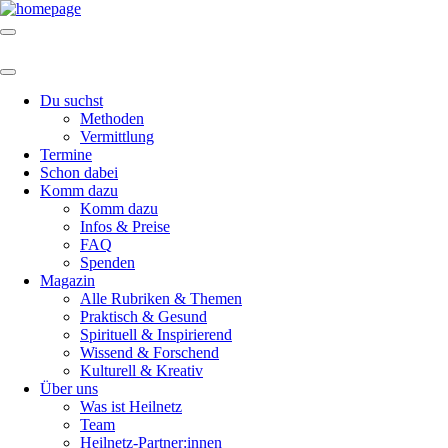
Du suchst
Methoden
Vermittlung
Termine
Schon dabei
Komm dazu
Komm dazu
Infos & Preise
FAQ
Spenden
Magazin
Alle Rubriken & Themen
Praktisch & Gesund
Spirituell & Inspirierend
Wissend & Forschend
Kulturell & Kreativ
Über uns
Was ist Heilnetz
Team
Heilnetz-Partner:innen