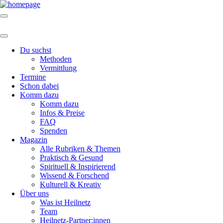
Du suchst
Methoden
Vermittlung
Termine
Schon dabei
Komm dazu
Komm dazu
Infos & Preise
FAQ
Spenden
Magazin
Alle Rubriken & Themen
Praktisch & Gesund
Spirituell & Inspirierend
Wissend & Forschend
Kulturell & Kreativ
Über uns
Was ist Heilnetz
Team
Heilnetz-Partner:innen