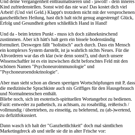
Und deine Vergangenheit enttraumatisieren und - jawoll! - dein inneres
Kind zufriedenstellen. Sonst wird das nie was! Das kostet dich viel
Arbeit! (Und viel Geld.) Klappt's trotzdem nicht mit der versprochenen
ganzheitlichen Heilung, hast dich halt nicht genug angestrengt! Glück,
Erfolg und Gesundheit gehen schließlich Hand in Hand!
Und da - beim letzten Punkt - muss ich doch zähneknirschend
zustimmen. Aber ich hätt's halt gern ein bissele bodenständig
formuliert. Deswegen fällt "holistisch" auch durch. Dass ein Mensch
ein komplexes System darstellt, ist ja wahrlich nichts Neues. Für die
Altvorderen war das eh klar (wie denn sonst?), und durch unsere
Wissenschaftler ist es ein inzwischen dicht beforschtes Feld mit den
schönen Namen "Psychoneuroimmunologie" und
"Psychoneuroendokrinologie".
Aber man sieht schon an diesen sperrigen Wortschöpfungen mit P, dass
die medizinische Sprachkiste auch nix Griffiges für den Hausgebrauch
und Normalmenschen enthält.
Bliebe noch, sich im esoterisch-spirituellen Wortangebot zu bedienen.
Fazit: entweder zu pathetisch, zu achtsam, zu rosabrillig, reißerisch /
vollmundig / übertrieben, zu einseitig, zu belehrend, zu (ab-)wertend,
zu defizitfokussiert.
Dann wasch ich halt der "Ganzheitlichkeit" doch mal sämtlichen
Marketingdreck ab und stelle sie dir in alter Frische vor: