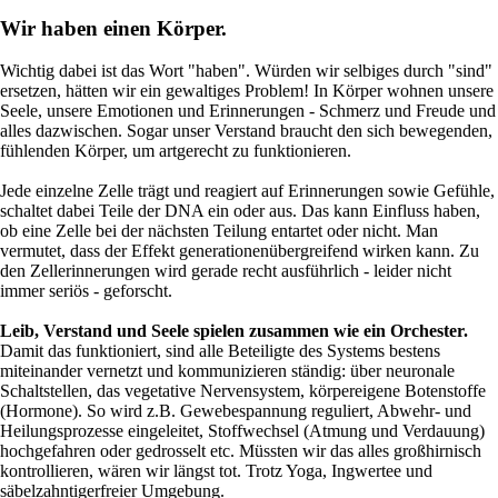
Wir haben einen Körper
.
Wichtig dabei ist das Wort "haben". Würden wir selbiges durch "sind"
ersetzen, hätten wir ein gewaltiges Problem! In Körper wohnen unsere
Seele, unsere Emotionen und Erinnerungen - Schmerz und Freude und
alles dazwischen. Sogar unser Verstand braucht den sich bewegenden,
fühlenden Körper, um artgerecht zu funktionieren.
Jede einzelne Zelle trägt und reagiert auf Erinnerungen sowie Gefühle,
schaltet dabei Teile der DNA ein oder aus. Das kann Einfluss haben,
ob eine Zelle bei der nächsten Teilung entartet oder nicht. Man
vermutet, dass der Effekt generationenübergreifend wirken kann. Zu
den Zellerinnerungen wird gerade recht ausführlich - leider nicht
immer seriös - geforscht.
Leib, Verstand und Seele spielen zusammen wie ein Orchester.
Damit das funktioniert, sind alle Beteiligte des Systems bestens
miteinander vernetzt und kommunizieren ständig: über neuronale
Schaltstellen, das vegetative Nervensystem, körpereigene Botenstoffe
(Hormone). So wird z.B. Gewebespannung reguliert, Abwehr- und
Heilungsprozesse eingeleitet, Stoffwechsel (Atmung und Verdauung)
hochgefahren oder gedrosselt etc. Müssten wir das alles großhirnisch
kontrollieren, wären wir längst tot. Trotz Yoga, Ingwertee und
säbelzahntigerfreier Umgebung.