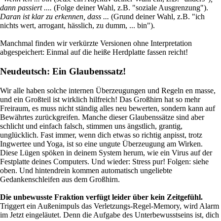
dann passiert ....
(Folge deiner Wahl, z.B. "soziale Ausgrenzung").
Daran ist klar zu erkennen, dass ...
(Grund deiner Wahl, z.B. "ich
nichts wert, arrogant, hässlich, zu dumm, ... bin").
Manchmal finden wir verkürzte Versionen ohne Interpretation
abgespeichert: Einmal auf die heiße Herdplatte fassen reicht!
Neudeutsch: Ein Glaubenssatz!
Wir alle haben solche internen Überzeugungen und Regeln en masse,
und ein Großteil ist wirklich hilfreich! Das Großhirn hat so mehr
Freiraum, es muss nicht ständig alles neu bewerten, sondern kann auf
Bewährtes zurückgreifen. Manche dieser Glaubenssätze sind aber
schlicht und einfach falsch, stimmen uns ängstlich, grantig,
unglücklich. Fast immer, wenn dich etwas so richtig anpisst, trotz
Ingwertee und Yoga, ist so eine ungute Überzeugung am Wirken.
Diese Lügen spöken in deinem System herum, wie ein Virus auf der
Festplatte deines Computers. Und wieder: Stress pur! Folgen: siehe
oben. Und hintendrein kommen automatisch ungeliebte
Gedankenschleifen aus dem Großhirn.
Die unbewusste Fraktion verfügt leider über kein Zeitgefühl.
Triggert ein Außenimpuls das Verletzungs-Regel-Memory, wird Alarm
im Jetzt eingeläutet. Denn die Aufgabe des Unterbewusstseins ist, dich