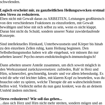
schwelenden.
Logisch erscheint mir, zu ganzheitlichen Heilungszwecken erstmal
den Stress zu reduzieren.
Eben nicht mit Gewalt daran zu ARBEITEN, Leistungen großhirnisch
von den verschiedenen Fraktionen zu einzufordern, mit Gewalt
bewältigen und böse mit sich selbst zu sein, wenn es nicht klappt.
Daran bist nicht du Schuld, sondern unserer Natur zuwiderlaufende
Konzepte.
Sind intellektuelles Hirnkastl, Unterbewusstsein und Körper bis hinab
zu den einzelnen Zellen ruhig, kann Heilung beginnen. Den
Selbstheilungsmodus haben wir alle eingebaut, wir müssen ihn nur
arbeiten lassen! Psycho-neuro-endokrinologisch-immunologisch!
Dann arbeiten unsere Anteile zusammen, um dich soweit möglich in
den Werkszustand zurückzuversetzen: zufrieden, Ruh' in Herz und
Hirn, schmerzfrei, geschmeidig, kreativ und vor allem lebenslustig. Es
wird dir sehr viel leichter fallen, mit klarem Kopf zu beurteilen, was du
brauchst oder zu spüren, welche Therapie dir am wahrscheinlichsten
helfen wird. Vielleicht siehst du nun ganz konkret, was du an deinem
Umfeld ändern möchtest.
Stress reduzieren? Wie soll das gehen...
...dass sich Herz und Hirn nicht mehr streiten, sondern mögen und an