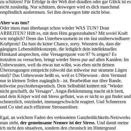
zu schützen! Für Erfolge in der Welt dort draußen oder gar Glück ist es
nicht zuständig. Nur schützen, deswegen wird es dich manchmal
empfindlich ausbremsen. Sei ihm deswegen bitte nicht böse.
Aber was tun?
Oder muss man überhaupt schon wieder WAS TUN? Dran
ARBEITEN? Hilft es, mit dem Hirn gegenzuhalten? Mit soviel Kraft
wie möglich? Denn das Unterbewusstsein ist ein fast unüberwindbarer
Kraftprotz! Da hast du keine Chance, sorry. Wusstest du, dass die
gängigen Lebenshilfekonzepte, die lediglich dein intellektuelles
Hirnkastl ansprechen, eine Versagerquote von 97 % zeigen? Es
trotzdem zu versuchen, bringt wieder Stress pur auf allen Kanälen: Im
Unbewussten, weil du etwas tun willst, was eben nicht deinen
Überzeugungen entspricht (obwohl das teilweise nur stramme Lügen
sind)? Das Unbewusste heißt so, weil es UNbewusst - dem Verstand
nur in kleinen Teilen zugänglich - ist. Bearbeitbar nur über Bande,
teilweise psychotherapeutisch. Dein Selbstbild knittert mit "Wieder
nicht geschafft, du Versager", Angst-Beklemmung macht sich breit,
und dein Körper wird mit Stress geflutet, was er nicht so gut findet und
schmerzlich, entzündet, immungeschwächt reagiert. Und Schmerzen
und Co sind auch effiziente Stressauslöser.
Egal, an welchem Faden des verknoteten Ganzheitlichkeits-Netzwerks
man zieht,
der gemeinsame Nenner ist der Stress
. Und damit meine
ich nicht den situativen, sondern den chronisch im Hintergrund