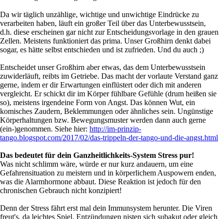
Da wir täglich unzählige, wichtige und unwichtige Eindrücke zu
verarbeiten haben, läuft ein großer Teil über das Unterbewusstsein,
d.h. diese erscheinen gar nicht zur Entscheidungsvorlage in den grauen
Zellen. Meistens funktioniert das prima. Unser Großhirn denkt dabei
sogar, es hätte selbst entschieden und ist zufrieden. Und du auch ;)
Entscheidet unser Großhirn aber etwas, das dem Unterbewusstsein
zuwiderläuft, reibts im Getriebe. Das macht der vorlaute Verstand ganz
gerne, indem er dir Erwartungen einflüstert oder dich mit anderen
vergleicht. Er schickt dir im Körper fühlbare Gefühle (drum heißen sie
so), meistens irgendeine Form von Angst. Das können Wut, ein
komisches Zaudern, Beklemmungen oder ähnliches sein. Ungünstige
Körperhaltungen bzw. Bewegungsmuster werden dann auch gerne
(ein-)genommen. Siehe hier:
http://im-prinzip-
tango.blogspot.com/2017/02/das-trippeln-der-tango-und-die-angst.html
Das bedeutet für dein Ganzheitlichkeits-System Stress pur!
Was nicht schlimm wäre, würde er nur kurz andauern, um eine
Gefahrensituation zu meistern und in körperlichem Auspowern enden,
was die Alarmhormone abbaut. Diese Reaktion ist jedoch für den
chronischen Gebrauch nicht konzipiert!
Denn der Stress fährt erst mal dein Immunsystem herunter. Die Viren
freut's, da leichtes Spiel. Entzündungen nisten sich subakut oder gleich