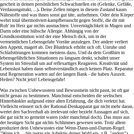
gescheit in deinen persönlichen Schwachstellen ein (Gelenke, Gefäße,
Verdauungstrakt, ...)
.
Deine Zellen mögen in diesem Zustand kaum
Nährstoffe und was ihnen sonst gut täte, aufnehmen. Oder dein Körper
wehrt total übermotiviert-kampfberauscht gegen Stoffe, die dir mit
Ruh' im Herz gar nichts ausmachten: Unverträglichkeit in Magen und
Darm oder eine hübsche Allergie. Abhängig von der
Grundkonstitution wird der eine Mensch dick, um in der
vermeintlichen Lebensgefahr Vorräte anzulegen. Der andere verliert
den Appetit, magert ab. Der Blutdruck erhöht sich oft. Unruhe und
Schlafstörungen kommen meistens dazu. Und da dein Großhirn in
lebensgefährlichen Situationen zu langsam denkt, schaltet unser
System im Stressfall um auf reflexartiges Reagieren. Kreativität und
Lebenslust haben dann selbstverständlich auch keinen Platz. Reparatur
und Regeneration warten auf der langen Bank - die haben Auszeit.
Heilen? Nicht jetzt! Lebensgefahr!
Was zwischen Unbewusstem und Bewusstsein nicht passt, ist oft gar
nicht genau zu bestimmen. Manchmal entscheiden die seelischen
Hinterbänkler aufgrund einer alten Erfahrung, die dich verletzt hat.
Vielleicht erinnert sich der Rational-Denkapparat gar nicht mehr daran,
wertet den Sachverhalt als irrelevant oder bezieht Aussagen auf sich,
die gar nicht so gemeint waren (oder manchmal doch). Das muss aus
der heutigen Sicht gar nichts Schlimmes gewesen sein. Trotz allem
produziert dein Unbewusstes eine Wenn-Dann-und-Darum-Regel:
"Wenn ich ...
bin
(setze ein Adjektiv deiner Wahl ein, z.B. "anders")
,