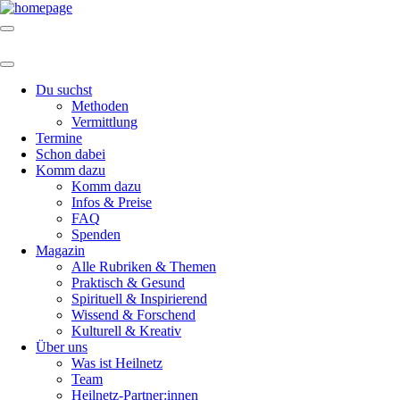
Du suchst
Methoden
Vermittlung
Termine
Schon dabei
Komm dazu
Komm dazu
Infos & Preise
FAQ
Spenden
Magazin
Alle Rubriken & Themen
Praktisch & Gesund
Spirituell & Inspirierend
Wissend & Forschend
Kulturell & Kreativ
Über uns
Was ist Heilnetz
Team
Heilnetz-Partner:innen