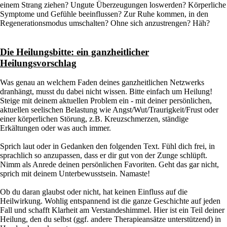
einem Strang ziehen? Ungute Überzeugungen loswerden? Körperliche
Symptome und Gefühle beeinflussen? Zur Ruhe kommen, in den
Regenerationsmodus umschalten? Ohne sich anzustrengen? Häh?
Die Heilungsbitte: ein ganzheitlicher
Heilungsvorschlag
Was genau an welchem Faden deines ganzheitlichen Netzwerks
dranhängt, musst du dabei nicht wissen. Bitte einfach um Heilung!
Steige mit deinem aktuellen Problem ein - mit deiner persönlichen,
aktuellen seelischen Belastung wie Angst/Wut/Traurigkeit/Frust oder
einer körperlichen Störung, z.B. Kreuzschmerzen, ständige
Erkältungen oder was auch immer.
Sprich laut oder in Gedanken den folgenden Text. Fühl dich frei, in
sprachlich so anzupassen, dass er dir gut von der Zunge schlüpft.
Nimm als Anrede deinen persönlichen Favoriten. Geht das gar nicht,
sprich mit deinem Unterbewusstsein. Namaste!
Ob du daran glaubst oder nicht, hat keinen Einfluss auf die
Heilwirkung. Wohlig entspannend ist die ganze Geschichte auf jeden
Fall und schafft Klarheit am Verstandeshimmel. Hier ist ein Teil deiner
Heilung, den du selbst (ggf. andere Therapieansätze unterstützend) in