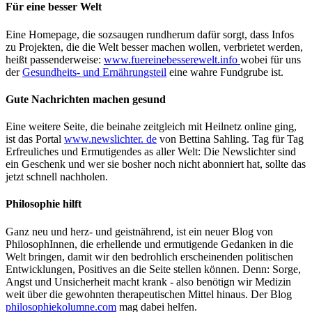
Für eine besser Welt
Eine Homepage, die sozsaugen rundherum dafür sorgt, dass Infos
zu Projekten, die die Welt besser machen wollen, verbrietet werden,
heißt passenderweise:
www.fuereinebesserewelt.info
wobei für uns
der
Gesundheits- und Ernährungsteil
eine wahre Fundgrube ist.
Gute Nachrichten machen gesund
Eine weitere Seite, die beinahe zeitgleich mit Heilnetz online ging,
ist das Portal
www.newslichter. de
von Bettina Sahling. Tag für Tag
Erfreuliches und Ermutigendes as aller Welt: Die Newslichter sind
ein Geschenk und wer sie bosher noch nicht abonniert hat, sollte das
jetzt schnell nachholen.
Philosophie hilft
Ganz neu und herz- und geistnährend, ist ein neuer Blog von
PhilosophInnen, die erhellende und ermutigende Gedanken in die
Welt bringen, damit wir den bedrohlich erscheinenden politischen
Entwicklungen, Positives an die Seite stellen können. Denn: Sorge,
Angst und Unsicherheit macht krank - also benötign wir Medizin
weit über die gewohnten therapeutischen Mittel hinaus. Der Blog
philosophiekolumne.com
mag dabei helfen.