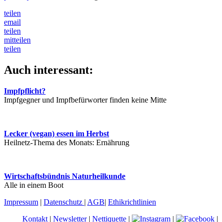
teilen
email
teilen
mitteilen
teilen
Auch interessant:
Impfpflicht?
Impfgegner und Impfbefürworter finden keine Mitte
Lecker (vegan) essen im Herbst
Heilnetz-Thema des Monats: Ernährung
Wirtschaftsbündnis Naturheilkunde
Alle in einem Boot
Impressum
|
Datenschutz
|
AGB
|
Ethikrichtlinien
Kontakt
|
Newsletter
|
Nettiquette
|
|
|