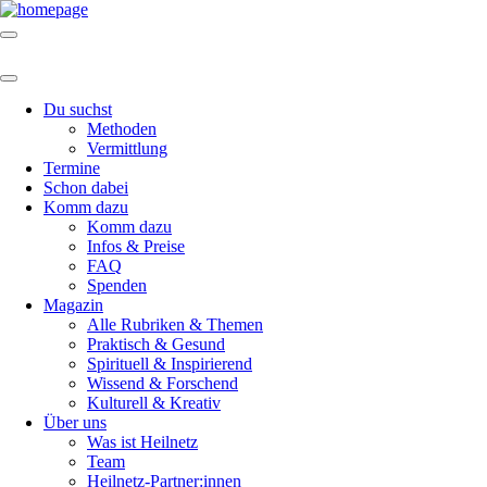
Du suchst
Methoden
Vermittlung
Termine
Schon dabei
Komm dazu
Komm dazu
Infos & Preise
FAQ
Spenden
Magazin
Alle Rubriken & Themen
Praktisch & Gesund
Spirituell & Inspirierend
Wissend & Forschend
Kulturell & Kreativ
Über uns
Was ist Heilnetz
Team
Heilnetz-Partner:innen