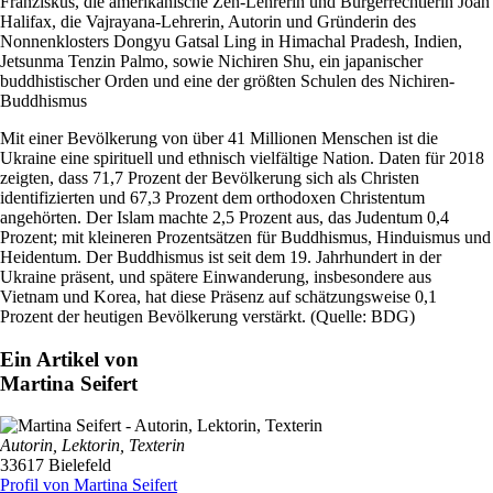
Franziskus, die amerikanische Zen-Lehrerin und Bürgerrechtlerin Joan
Halifax, die Vajrayana-Lehrerin, Autorin und Gründerin des
Nonnenklosters Dongyu Gatsal Ling in Himachal Pradesh, Indien,
Jetsunma Tenzin Palmo, sowie Nichiren Shu, ein japanischer
buddhistischer Orden und eine der größten Schulen des Nichiren-
Buddhismus
Mit einer Bevölkerung von über 41 Millionen Menschen ist die
Ukraine eine spirituell und ethnisch vielfältige Nation. Daten für 2018
zeigten, dass 71,7 Prozent der Bevölkerung sich als Christen
identifizierten und 67,3 Prozent dem orthodoxen Christentum
angehörten. Der Islam machte 2,5 Prozent aus, das Judentum 0,4
Prozent; mit kleineren Prozentsätzen für Buddhismus, Hinduismus und
Heidentum. Der Buddhismus ist seit dem 19. Jahrhundert in der
Ukraine präsent, und spätere Einwanderung, insbesondere aus
Vietnam und Korea, hat diese Präsenz auf schätzungsweise 0,1
Prozent der heutigen Bevölkerung verstärkt. (Quelle: BDG)
Ein Artikel von
Martina Seifert
Autorin, Lektorin, Texterin
33617 Bielefeld
Profil von Martina Seifert