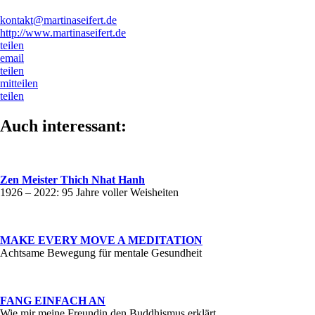
kontakt@martinaseifert.de
http://www.martinaseifert.de
teilen
email
teilen
mitteilen
teilen
Auch interessant:
Zen Meister Thich Nhat Hanh
1926 – 2022: 95 Jahre voller Weisheiten
MAKE EVERY MOVE A MEDITATION
Achtsame Bewegung für mentale Gesundheit
FANG EINFACH AN
Wie mir meine Freundin den Buddhismus erklärt