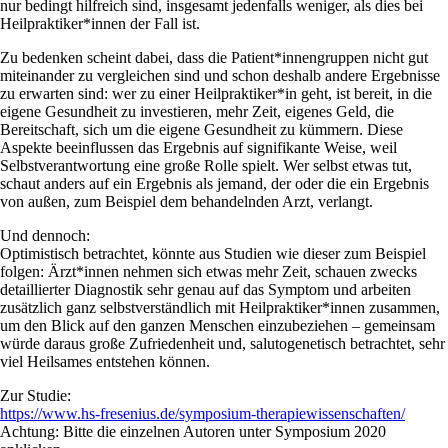
nur bedingt hilfreich sind, insgesamt jedenfalls weniger, als dies bei
Heilpraktiker*innen der Fall ist.
Zu bedenken scheint dabei, dass die Patient*innengruppen nicht gut
miteinander zu vergleichen sind und schon deshalb andere Ergebnisse
zu erwarten sind: wer zu einer Heilpraktiker*in geht, ist bereit, in die
eigene Gesundheit zu investieren, mehr Zeit, eigenes Geld, die
Bereitschaft, sich um die eigene Gesundheit zu kümmern. Diese
Aspekte beeinflussen das Ergebnis auf signifikante Weise, weil
Selbstverantwortung eine große Rolle spielt. Wer selbst etwas tut,
schaut anders auf ein Ergebnis als jemand, der oder die ein Ergebnis
von außen, zum Beispiel dem behandelnden Arzt, verlangt.
Und dennoch:
Optimistisch betrachtet, könnte aus Studien wie dieser zum Beispiel
folgen: Ärzt*innen nehmen sich etwas mehr Zeit, schauen zwecks
detaillierter Diagnostik sehr genau auf das Symptom und arbeiten
zusätzlich ganz selbstverständlich mit Heilpraktiker*innen zusammen,
um den Blick auf den ganzen Menschen einzubeziehen – gemeinsam
würde daraus große Zufriedenheit und, salutogenetisch betrachtet, sehr
viel Heilsames entstehen können.
Zur Studie:
https://www.hs-fresenius.de/symposium-therapiewissenschaften/
Achtung: Bitte die einzelnen Autoren unter Symposium 2020