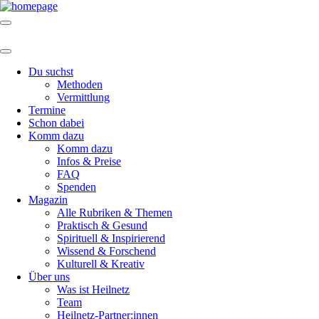
Du suchst
Methoden
Vermittlung
Termine
Schon dabei
Komm dazu
Komm dazu
Infos & Preise
FAQ
Spenden
Magazin
Alle Rubriken & Themen
Praktisch & Gesund
Spirituell & Inspirierend
Wissend & Forschend
Kulturell & Kreativ
Über uns
Was ist Heilnetz
Team
Heilnetz-Partner:innen