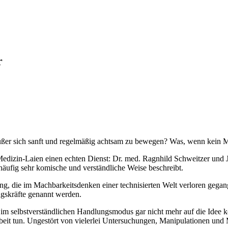
r
ßer sich sanft und regelmäßig achtsam zu bewegen? Was, wenn kein M
edizin-Laien einen echten Dienst: Dr. med. Ragnhild Schweitzer und J
äufig sehr komische und verständliche Weise beschreibt.
ung, die im Machbarkeitsdenken einer technisierten Welt verloren gega
ngskräfte genannt werden.
 im selbstverständlichen Handlungsmodus gar nicht mehr auf die Idee ko
rbeit tun. Ungestört von vielerlei Untersuchungen, Manipulationen un