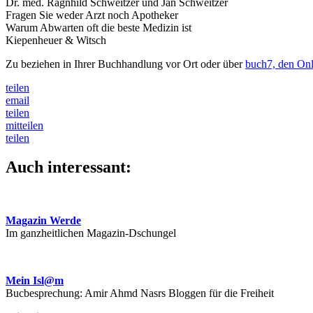
Dr. med. Ragnhild Schweitzer und Jan Schweitzer
Fragen Sie weder Arzt noch Apotheker
Warum Abwarten oft die beste Medizin ist
Kiepenheuer & Witsch
Zu beziehen in Ihrer Buchhandlung vor Ort oder über
buch7, den Onl
teilen
email
teilen
mitteilen
teilen
Auch interessant:
Magazin Werde
Im ganzheitlichen Magazin-Dschungel
Mein Isl@m
Bucbesprechung: Amir Ahmd Nasrs Bloggen für die Freiheit