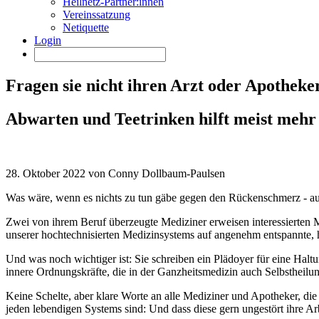
Heilnetz-Partner:innen
Vereinssatzung
Netiquette
Login
Fragen sie nicht ihren Arzt oder Apotheke
Abwarten und Teetrinken hilft meist mehr
28. Oktober 2022 von Conny Dollbaum-Paulsen
Was wäre, wenn es nichts zu tun gäbe gegen den Rückenschmerz - au
Zwei von ihrem Beruf überzeugte Mediziner erweisen interessierten M
unserer hochtechnisierten Medizinsystems auf angenehm entspannte, h
Und was noch wichtiger ist: Sie schreiben ein Plädoyer für eine Halt
innere Ordnungskräfte, die in der Ganzheitsmedizin auch Selbstheilu
Keine Schelte, aber klare Worte an alle Mediziner und Apotheker, die
jeden lebendigen Systems sind: Und dass diese gern ungestört ihre A