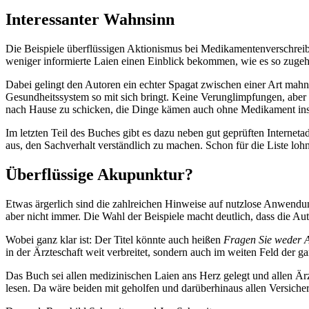
Interessanter Wahnsinn
Die Beispiele überflüssigen Aktionismus bei Medikamentenverschreib
weniger informierte Laien einen Einblick bekommen, wie es so zugeh
Dabei gelingt den Autoren ein echter Spagat zwischen einer Art mahn
Gesundheitssystem so mit sich bringt. Keine Verunglimpfungen, aber d
nach Hause zu schicken, die Dinge kämen auch ohne Medikament ins
Im letzten Teil des Buches gibt es dazu neben gut geprüften Internet
aus, den Sachverhalt verständlich zu machen. Schon für die Liste lohn
Überflüssige Akupunktur?
Etwas ärgerlich sind die zahlreichen Hinweise auf nutzlose Anwend
aber nicht immer. Die Wahl der Beispiele macht deutlich, dass die Aut
Wobei ganz klar ist: Der Titel könnte auch heißen
Fragen Sie weder A
in der Ärzteschaft weit verbreitet, sondern auch im weiten Feld der g
Das Buch sei allen medizinischen Laien ans Herz gelegt und allen Är
lesen. Da wäre beiden mit geholfen und darüberhinaus allen Versiche