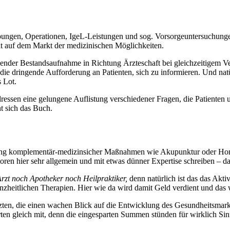
ungen, Operationen, IgeL-Leistungen und sog. Vorsorgeuntersuchungen
t auf dem Markt der medizinischen Möglichkeiten.
ender Bestandsaufnahme in Richtung Ärzteschaft bei gleichzeitigem Ver
ie dringende Aufforderung an Patienten, sich zu informieren. Und natü
 Lot.
adressen eine gelungene Auflistung verschiedener Fragen, die Patienten
t sich das Buch.
ung komplementär-medizinsicher Maßnahmen wie Akupunktur oder Homöop
oren hier sehr allgemein und mit etwas dünner Expertise schreiben – da
rzt noch Apotheker noch Heilpraktiker,
denn natürlich ist das das Akt
anzheitlichen Therapien. Hier wie da wird damit Geld verdient und das 
zten, die einen wachen Blick auf die Entwicklung des Gesundheitsmark
rten gleich mit, denn die eingesparten Summen stünden für wirklich Si