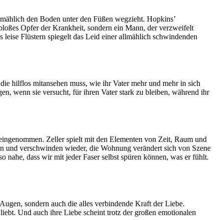
llmählich den Boden unter den Füßen wegzieht. Hopkins’
t bloßes Opfer der Krankheit, sondern ein Mann, der verzweifelt
 leise Flüstern spiegelt das Leid einer allmählich schwindenden
die hilflos mitansehen muss, wie ihr Vater mehr und mehr in sich
ngen, wenn sie versucht, für ihren Vater stark zu bleiben, während ihr
ineingenommen. Zeller spielt mit den Elementen von Zeit, Raum und
inen und verschwinden wieder, die Wohnung verändert sich von Szene
ahe, dass wir mit jeder Faser selbst spüren können, was er fühlt.
 Augen, sondern auch die alles verbindende Kraft der Liebe.
iebt. Und auch ihre Liebe scheint trotz der großen emotionalen