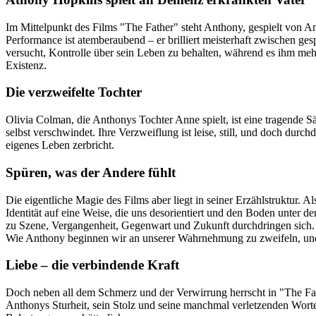
Im Mittelpunkt des Films "The Father" steht Anthony, gespielt von 
Performance ist atemberaubend – er brilliert meisterhaft zwischen ges
versucht, Kontrolle über sein Leben zu behalten, während es ihm mehr
Existenz.
Die verzweifelte Tochter
Olivia Colman, die Anthonys Tochter Anne spielt, ist eine tragende S
selbst verschwindet. Ihre Verzweiflung ist leise, still, und doch durch
eigenes Leben zerbricht.
Spüren, was der Andere fühlt
Die eigentliche Magie des Films aber liegt in seiner Erzählstruktur
Identität auf eine Weise, die uns desorientiert und den Boden unter
zu Szene, Vergangenheit, Gegenwart und Zukunft durchdringen sich. 
Wie Anthony beginnen wir an unserer Wahrnehmung zu zweifeln, und d
Liebe – die verbindende Kraft
Doch neben all dem Schmerz und der Verwirrung herrscht in "The Fathe
Anthonys Sturheit, sein Stolz und seine manchmal verletzenden Worte 