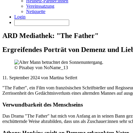
Heilnetz-Partner:innen
Vereinssatzung
Netiquette
Login
ARD Mediathek: "The Father"
Ergreifendes Porträt von Demenz und Lie
© Pixabay von NoName_13
11. September 2024 von Martina Seifert
"The Father", ein Film vom französischen Schriftsteller und Regisseu
Zerrissenheit des Gedächtnisverlusts eines alternden Mannes auf aus
Verwundbarkeit des Menschseins
Das Drama "The Father" hat mich von Anfang an in seinen Bann gezogen 
erschütternde Weise abzubilden, dass uns als Zuschauer:innen sehr sc
Athony Hopkins spielt an Demenz erkrankten Vater