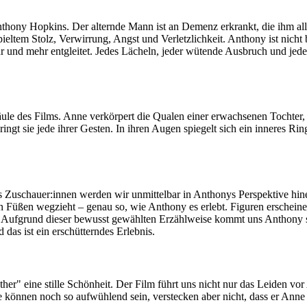
Anthony Hopkins. Der alternde Mann ist an Demenz erkrankt, die ihm a
pieltem Stolz, Verwirrung, Angst und Verletzlichkeit. Anthony ist nich
 und mehr entgleitet. Jedes Lächeln, jeder wütende Ausbruch und jedes
äule des Films. Anne verkörpert die Qualen einer erwachsenen Tochter, 
dringt sie jede ihrer Gesten. In ihren Augen spiegelt sich ein inneres Ri
. Als Zuschauer:innen werden wir unmittelbar in Anthonys Perspektive h
 den Füßen wegzieht – genau so, wie Anthony es erlebt. Figuren ersche
Aufgrund dieser bewusst gewählten Erzählweise kommt uns Anthony so n
as ist ein erschütterndes Erlebnis.
r" eine stille Schönheit. Der Film führt uns nicht nur das Leiden vor
können noch so aufwühlend sein, verstecken aber nicht, dass er Anne l