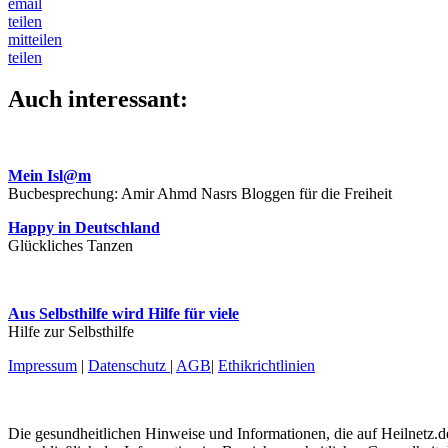
email
teilen
mitteilen
teilen
Auch interessant:
Mein Isl@m
Bucbesprechung: Amir Ahmd Nasrs Bloggen für die Freiheit
Happy in Deutschland
Glückliches Tanzen
Aus Selbsthilfe wird Hilfe für viele
Hilfe zur Selbsthilfe
Impressum
|
Datenschutz
|
AGB
|
Ethikrichtlinien
Die gesundheitlichen Hinweise und Informationen, die auf Heilnetz.de