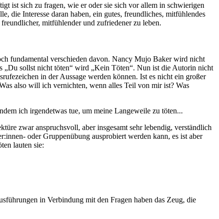
t ist sich zu fragen, wie er oder sie sich vor allem in schwierigen
, die Interesse daran haben, ein gutes, freundliches, mitfühlendes
 freundlicher, mitfühlender und zufriedener zu leben.
 doch fundamental verschieden davon. Nancy Mujo Baker wird nicht
 „Du sollst nicht töten“ wird „Kein Töten“. Nun ist die Autorin nicht
rufezeichen in der Aussage werden können. Ist es nicht ein großer
as also will ich vernichten, wenn alles Teil von mir ist? Was
ndem ich irgendetwas tue, um meine Langeweile zu töten...
Lektüre zwar anspruchsvoll, aber insgesamt sehr lebendig, verständlich
tner:innen- oder Gruppenübung ausprobiert werden kann, es ist aber
ten lauten sie:
Ausführungen in Verbindung mit den Fragen haben das Zeug, die