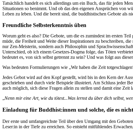
Tatsächlich handelt es sich allerdings um ein Buch, das für jeden Mens
Situationen so benimmt. Und ob das den eigenen Ansprüchen von würdig
Leben zu leben. Und die bereit sind, die buddhistischen Gebote als ni
Freundliche Selbsterkenntnis üben
Worum geht es also? Die Gebote, um die es zumindest im ersten Teil
müde, die Freiheit und Weite dieser Inspirationen zu beschreiben, die
nur Zen-Meisterin, sondern auch Philosophin und Sprachwissenschaftl
Unterschied, ob ich einem Gesetzes-Dogma folge, das Töten verbietet 
bedeutet es, von sich selbst getrennt zu sein? Und was folgt aus diese
Was bedeuten Formulierungen wie „Wir haben die Zeit totgeschlagen“
Jedes Gebot wird auf den Kopf gestellt, wird bis in den Kern der Aussa
geschrieben und durch viele Beispiele illustriert. Am Schluss jeder B
auch möglich, sich diese Fragen allein zu stellen und damit eine Zei
„
Nenn mir eine Art, wie du tötest...Was lernst du über dich selbst, w
Einladung für Buddhist:innen und solche, die es nicht
Der erste und umfangreichste Teil über den Umgang mit den Geboten 
Leser:in in der Tiefe zu erreichen. So entsteht mitfühlendes Erwachen