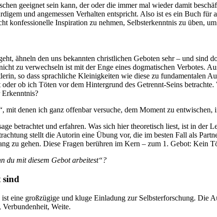
chen geeignet sein kann, der oder die immer mal wieder damit beschäftig
em und angemessen Verhalten entspricht. Also ist es ein Buch für alle
cht konfessionelle Inspiration zu nehmen, Selbsterkenntnis zu üben, um
 geht, ähneln den uns bekannten christlichen Geboten sehr – und sind
 nicht zu verwechseln ist mit der Enge eines dogmatischen Verbotes. Aus
erin, so dass sprachliche Kleinigkeiten wie diese zu fundamentalen Aus
oder ob ich Töten vor dem Hintergrund des Getrennt-Seins betrachte. W
r Erkenntnis?
, mit denen ich ganz offenbar versuche, dem Moment zu entwischen, i
ge betrachtet und erfahren. Was sich hier theoretisch liest, ist in der 
etrachtung stellt die Autorin eine Übung vor, die im besten Fall als Par
t lang zu gehen. Diese Fragen berühren im Kern – zum 1. Gebot: Kein Tö
enn du mit diesem Gebot arbeitest“?
 sind
ist eine großzügige und kluge Einladung zur Selbsterforschung. Die 
, Verbundenheit, Weite.