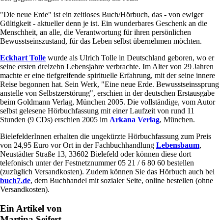
"Die neue Erde" ist ein zeitloses Buch/Hörbuch, das - von ewiger
Gültigkeit - aktueller denn je ist. Ein wunderbares Geschenk an die
Menschheit, an alle, die Verantwortung für ihren persönlichen
Bewusstseinszustand, für das Leben selbst übernehmen möchten.
Eckhart Tolle
wurde als Ulrich Tolle in Deutschland geboren, wo er
seine ersten dreizehn Lebensjahre verbrachte. Im Alter von 29 Jahren
machte er eine tiefgreifende spirituelle Erfahrung, mit der seine innere
Reise begonnen hat. Sein Werk, "Eine neue Erde. Bewusstseinssprung
anstelle von Selbstzerstörung", erschien in der deutschen Erstausgabe
beim Goldmann Verlag, München 2005. Die vollständige, vom Autor
selbst gelesene Hörbuchfassung mit einer Laufzeit von rund 11
Stunden (9 CDs) erschien 2005 im
Arkana Verlag
, München.
BielefelderInnen erhalten die ungekürzte Hörbuchfassung zum Preis
von 24,95 Euro vor Ort in der Fachbuchhandlung
Lebensbaum
,
Neustädter Straße 13, 33602 Bielefeld oder können diese dort
telefonisch unter der Festnetznummer 05 21 / 6 80 60 bestellen
(zuzüglich Versandkosten). Zudem können Sie das Hörbuch auch bei
buch7.de
, dem Buchhandel mit sozialer Seite, online bestellen (ohne
Versandkosten).
Ein Artikel von
Martina Seifert