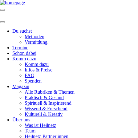
Du suchst
Methoden
Vermittlung
Termine
Schon dabei
Komm dazu
Komm dazu
Infos & Preise
FAQ
Spenden
Magazin
Alle Rubriken & Themen
Praktisch & Gesund
Spirituell & Inspirierend
Wissend & Forschend
Kulturell & Kreativ
Über uns
Was ist Heilnetz
Team
Heilnetz-Partner:innen