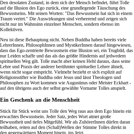
Den desolaten Zustand, in dem sich der Mensch befindet, führt Tolle
auf die Illusion des Ego zurück, eine grundlegende Täuschung des
Bewusstseins. Mit seinen Worten: "Das Bewusstsein hat sich in einem
Traum verirrt." Die Auswirkungen sind verheerend und zeigen sich
nicht nur im Wahnsinn einzelner Menschen, sondern ebenso im
Kollektiven.
Neu ist diese Behauptung nicht. Neben Buddha haben bereits viele
LehrerInnen, PhilosophInnen und MystikerInnen darauf hingewiesen,
dass das Ego-zentrierte Bewusstsein eine Illusion sei, ein Trugbild, das
nur Leiden schaffe und das als das größte Hindernis auf jedwedem
spirituellen Weg gilt. Tolle macht aber keinen Hehl daraus, dass seine
Lehre und Praxis der anderer berühmter spiritueller Lehrer ähnelt,
wenn nicht sogar entspricht. Vielmehr bezieht er sich explizit auf
Religionsstifter wie Buddha oder Jesus und lässt Theologen und
Philosophen zu Wort kommen wie Augustinus oder Meister Eckhart -
auf den übrigens auch der selbst gewählte Vorname Tolles anspielt.
Ein Geschenk an die Menschheit
Stück für Stück weist uns Tolle den Weg raus aus dem Ego hinein ein
erwachtes Bewusstsein. Jeder Satz, jedes Wort atmet große
Bewusstheit und tiefes Mitgefühl. Wir als ZuhörerInnen dürfen daran
teilhaben, reiten auf den (Schall)Wellen der Stimme Tolles direkt in
den gegenwärtigen Moment hinein, ins Jetzt.