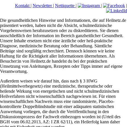
Kontakt
|
Newsletter
|
Nettiquette
|
|
|
Die gesundheitlichen Hinweise und Informationen, die auf Heilnetz.de
präsentiert werden, haben nicht die Absicht, schulmedizinische
Vorgehensweisen herabzusetzen oder zu diskreditieren. Sie dienen
ausschließlich der Information im Bereich ganzheitlicher Gesundheit.
Unsere Inhalte ersetzen nicht eine ärztliche oder heil-praktische
Diagnose, medizinische Beratung oder Behandlung. Sämtliche
Beiträge sind sorgfältig recherchiert. Dennoch können wir keine
Haftung für die Richtigkeit aller Informationen übernehmen. Als
Besucher:in von Heilnetz.de handelst du bei der praktischen
Umsetzung von Anleitungen, Rezepten oder Tipps immer auf eigene
Verantwortung.
Außerdem weisen wir darauf hin, dass nach § 3 HWG
(Heilmittelwerbegesetz) eine medizinische, therapeutische oder
heilende Wirkung von energetischen und nicht schulmedizinischen
Heilverfahren nicht wissenschaftlich nachgewiesen ist. Für einen
wissenschaftlichen Nachweis muss eine randomisierte, Placebo-
kontrollierte Doppelblindstudie mit einer adäquaten statistischen
Auswertung vorliegen, die durch die Veröffentlichung in den
Diskussionsprozess der Fachwelt einbezogen worden ist (Urteil des
BGH vom 06.02.2013, AZ: I ZR 62/11), ein Heilerfolg kann daher
nicht mit Sicherheit erwartet werden.