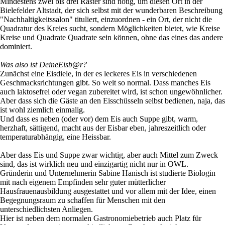
Mindestens zwei bis drei Raster sind nötig, um diesen Ort in der
Bielefelder Altstadt, der sich selbst mit der wunderbaren Beschreibung
"Nachhaltigkeitssalon" tituliert, einzuordnen - ein Ort, der nicht die
Quadratur des Kreies sucht, sondern Möglichkeiten bietet, wie Kreise
Kreise und Quadrate Quadrate sein können, ohne das eines das andere
dominiert.
Was also ist DeineEisb@r?
Zunächst eine Eisdiele, in der es leckeres Eis in verschiedenen
Geschmacksrichtungen gibt. So weit so normal. Dass manches Eis
auch laktosefrei oder vegan zubereitet wird, ist schon ungewöhnlicher.
Aber dass sich die Gäste an den Eisschüsseln selbst bedienen, naja, das
ist wohl ziemlich einmalig.
Und dass es neben (oder vor) dem Eis auch Suppe gibt, warm,
herzhaft, sättigend, macht aus der Eisbar eben, jahreszeitlich oder
temperaturabhängig, eine Heissbar.
Aber dass Eis und Suppe zwar wichtig, aber auch Mittel zum Zweck
sind, das ist wirklich neu und einzigartig nicht nur in OWL.
Gründerin und Unternehmerin Sabine Hanisch ist studierte Biologin
mit nach eigenem Empfinden sehr guter mütterlicher
Hausfrauenausbildung ausgestattet und vor allem mit der Idee, einen
Begegnungsraum zu schaffen für Menschen mit den
unterschiedlichsten Anliegen.
Hier ist neben dem normalen Gastronomiebetrieb auch Platz für