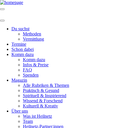
Du suchst
Methoden
Vermittlung
Termine
Schon dabei
Komm dazu
Komm dazu
Infos & Preise
FAQ
Spenden
Magazin
Alle Rubriken & Themen
Praktisch & Gesund
Spirituell & Inspirierend
Wissend & Forschend
Kulturell & Kreativ
Über uns
Was ist Heilnetz
Team
Heilnetz-Partner:innen