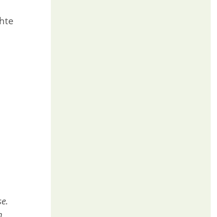
chte
se.
n