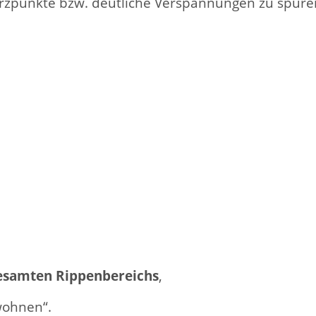
merzpunkte bzw. deutliche Verspannungen zu spüre
gesamten Rippenbereichs
,
wohnen“.