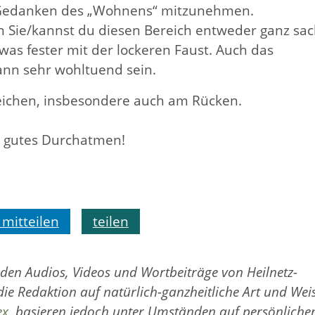
sen Gedanken des „Wohnens“ mitzunehmen.
en Sie/kannst du diesen Bereich entweder ganz sa
was fester mit der lockeren Faust. Auch das
nn sehr wohltuend sein.
rreichen, insbesondere auch am Rücken.
d gutes Durchatmen!
mitteilen
teilen
rden Audios, Videos und Wortbeiträge von Heilnetz-
 die Redaktion auf natürlich-ganzheitliche Art und Wei
ex
, basieren jedoch unter Umständen auf persönliche