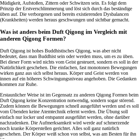
Müdigkeit, Aufstoßen, Zittern oder Schwitzen sein. Es folgt dem
Prinzip der Erstverschlimmerung und löst sich durch das beständige
üben auf. Die verborgenen und bereits existierenden Dysbalancen
(Krankheiten) werden heraus geschwungen und sichtbar gemacht.
Was ist anders beim Duft Qigong im Vergleich mit
anderen Qigong Formen?
Duft Qigong ist hohes Buddhistisches Qigong, was aber nicht
bedeutet, dass man Buddhist sein oder werden muss, um es zu üben.
Bei dieser Form wird nichts vom Geist gesteuert, sondern es soll in der
Natürlichkeit geschehen. Die einfachen, fast monotonen Bewegungen
wirken ganz aus sich selbst heraus. Körper und Geist werden von
innen auf ein höheres Schwingungsniveau angehoben. Die Gedanken
kommen zur Ruhe.
Erstaunlicher Weise ist im Gegensatz zu anderen Qigong Formen beim
Duft Qigong keine Konzentration notwendig, sondern sogar störend.
Zudem können die Bewegungen schnell ausgeführt werden und es soll
vom Übenden keine Atemtechnik erlernt werden. Die Übung soll
einfach nur locker und entspannt ausgeführt werden, ohne darüber
nachzudenken. Die Aufmerksamkeit wird werde auf schmerzende
noch kranke Körperstellen gerichtet. Alles soll ganz natürlich
geschehen. Der Körper weiß schon von selbst, was am Besten für ihn