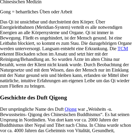
Chinesischen Medizin
Gong = beharrliches Üben oder Arbeit
Das Qi ist unsichtbar und durchströmt den Körper. Über
Energieleitbahnen (Meridian-System) verteilt es alle notwendigen
Energien an alle Körpersysteme und Organe. Qi ist immer in
Bewegung. Fließt es ungehindert, ist der Mensch gesund. Ist eine
Leitbahn blockiert, so kommt es zum Stau. Die dazugehörigen Organe
werden unterversorgt. Langsam entsteht eine Erkrankung. Die
TCM
erkennt Blockaden schon im Ansatz und setzt hier mit der
Reinigung/Behandlung an. So wurden Ärzte im alten China nur
bezahlt, wenn der Klient nicht krank wurde. Durch Beobachtung der
Naturgesetze und mit dem Wissen, dass der Mensch nur im Einklang
mit der Natur gesund sein und bleiben kann, erfanden sie Mittel über
natürliche, intuitive Erfahrungen am eigenen Leibe um das Qi wieder
zum Fließen zu bringen.
Geschichte des Duft Qigong
Der ursprüngliche Name des Duft
Qiong
war „Weisheits -u.
Bewusstseins- Qigong des Chinesischen Buddhismus“. Es hat seinen
Ursprung in Nordindien. Von dort kam vor ca. 2000 Jahren der
Buddhismus über Nepal und Tibet nach China. In China wurde schon
vor ca. 4000 Jahren das Geheimnis von Vitalität, Gesundheit,