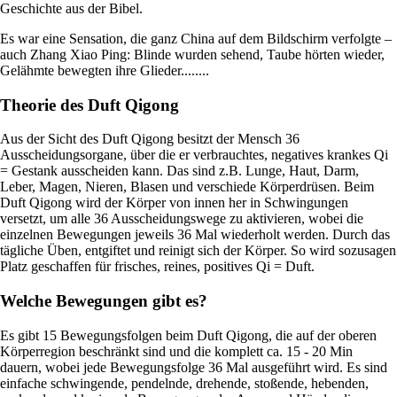
Geschichte aus der Bibel.
Es war eine Sensation, die ganz China auf dem Bildschirm verfolgte –
auch Zhang Xiao Ping: Blinde wurden sehend, Taube hörten wieder,
Gelähmte bewegten ihre Glieder........
Theorie des Duft Qigong
Aus der Sicht des Duft Qigong besitzt der Mensch 36
Ausscheidungsorgane, über die er verbrauchtes, negatives krankes Qi
= Gestank ausscheiden kann. Das sind z.B. Lunge, Haut, Darm,
Leber, Magen, Nieren, Blasen und verschiede Körperdrüsen. Beim
Duft Qigong wird der Körper von innen her in Schwingungen
versetzt, um alle 36 Ausscheidungswege zu aktivieren, wobei die
einzelnen Bewegungen jeweils 36 Mal wiederholt werden. Durch das
tägliche Üben, entgiftet und reinigt sich der Körper. So wird sozusagen
Platz geschaffen für frisches, reines, positives Qi = Duft.
Welche Bewegungen gibt es?
Es gibt 15 Bewegungsfolgen beim Duft Qigong, die auf der oberen
Körperregion beschränkt sind und die komplett ca. 15 - 20 Min
dauern, wobei jede Bewegungsfolge 36 Mal ausgeführt wird. Es sind
einfache schwingende, pendelnde, drehende, stoßende, hebenden,