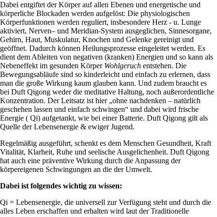
Dabei entgiftet der Körper auf allen Ebenen und energetische und
körperliche Blockaden werden aufgelöst: Die physiologischen
Körperfunktionen werden reguliert, insbesondere Herz - u. Lunge
aktiviert, Nerven– und Meridian-System ausgeglichen, Sinnesorgane,
Gehirn, Haut, Muskulatur, Knochen und Gelenke gereinigt und
geöffnet. Dadurch können Heilungsprozesse eingeleitet werden. Es
dient dem Ableiten von negativen (kranken) Energien und so kann als
Nebeneffekt im gesunden Körper
Wohlgeruch
entstehen. Die
Bewegungsabläufe sind so kinderleicht und einfach zu erlernen, dass
man die große Wirkung kaum glauben kann. Und zudem braucht es
bei Duft Qigong weder die meditative Haltung, noch außerordentliche
Konzentration. Der Leitsatz ist hier „ohne nachdenken – natürlich
geschehen lassen und einfach schwingen“ und dabei wird frische
Energie ( Qi) aufgetankt, wie bei einer Batterie. Duft Qigong gilt als
Quelle der Lebensenergie & ewiger Jugend.
Regelmäßig ausgeführt, schenkt es dem Menschen Gesundheit, Kraft
Vitalität, Klarheit, Ruhe und seelische Ausgelichenheit. Duft Qigong
hat auch eine präventive Wirkung durch die Anpassung der
körpereigenen Schwingungen an die der Umwelt.
Dabei ist folgendes wichtig zu wissen:
Qi = Lebensenergie, die universell zur Verfügung steht und durch die
alles Leben erschaffen und erhalten wird laut der Traditionelle