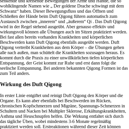
senkende und kreisende Bewegungen der Arme und Hände, die so
wohlklingende Namen wie „ Der goldene Drache schwingt mit dem
Schwanz“ haben. Dieser Bewegungsfluss und das Öffnen und
Schließen der Hände beim Duft Qigong führen automatisch zum
Austausch zwischen „innerem“ und „äußerem“ Qi . Das Duft Qigong
wird in der Regel stehend ausgeübt. Aber genauso effektiv und
wirkungsvoll können alle Übungen auch im Sitzen praktiziert werden.
Bei fast allen bereits vorhanden Krankheiten und körperlichen
Beschwerden kann Duft Qigong ebenfalls ausgeübt werden. Duft
Qigong vertreibt Krankheiten aus dem Körper – die Übungen gehen
alle nach außen, man schüttelt die Krankheiten sozusagen heraus. Es
kommt durch die Praxis zu einer unwillkürlichen tiefen körperlichen
Entspannung, der Geist kommt zur Ruhe und erst dann folgt die
seelische Entspannung. Bei anderen bekannten Qigong Formen ist das
zum Teil anders.
Wirkung des Duft Qigong
In erster Linie entgiftet und reinigt Duft Qigong den Körper und die
Organe. Es kann aber ebenfalls bei Beschwerden im Rücken,
chronischen Kopfschmerzen und Migräne, Spannungs-Schmerzen in
Schultern und Nacken bei Multipler Sklerose, Erkältungskrankheiten,
Asthma und Heuschnupfen helfen. Die Wirkung entfaltet sich durch
das tägliche Üben, wobei mindestens 3-6 Monate regelmäßig
praktiziert werden soll. Erstreaktionen während dieser Zeit können