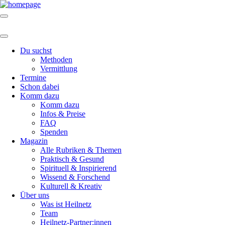
Du suchst
Methoden
Vermittlung
Termine
Schon dabei
Komm dazu
Komm dazu
Infos & Preise
FAQ
Spenden
Magazin
Alle Rubriken & Themen
Praktisch & Gesund
Spirituell & Inspirierend
Wissend & Forschend
Kulturell & Kreativ
Über uns
Was ist Heilnetz
Team
Heilnetz-Partner:innen