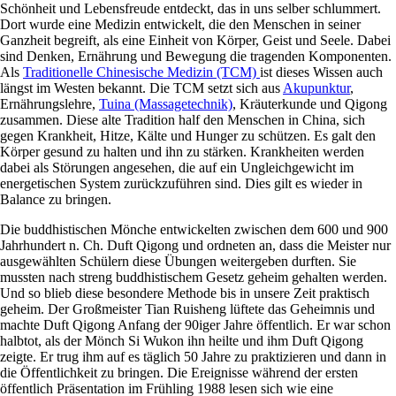
Schönheit und Lebensfreude entdeckt, das in uns selber schlummert.
Dort wurde eine Medizin entwickelt, die den Menschen in seiner
Ganzheit begreift, als eine Einheit von Körper, Geist und Seele. Dabei
sind Denken, Ernährung und Bewegung die tragenden Komponenten.
Als
Traditionelle Chinesische Medizin (TCM)
ist dieses Wissen auch
längst im Westen bekannt. Die TCM setzt sich aus
Akupunktur
,
Ernährungslehre,
Tuina (Massagetechnik)
, Kräuterkunde und Qigong
zusammen. Diese alte Tradition half den Menschen in China, sich
gegen Krankheit, Hitze, Kälte und Hunger zu schützen. Es galt den
Körper gesund zu halten und ihn zu stärken. Krankheiten werden
dabei als Störungen angesehen, die auf ein Ungleichgewicht im
energetischen System zurückzuführen sind. Dies gilt es wieder in
Balance zu bringen.
Die buddhistischen Mönche entwickelten zwischen dem 600 und 900
Jahrhundert n. Ch. Duft Qigong und ordneten an, dass die Meister nur
ausgewählten Schülern diese Übungen weitergeben durften. Sie
mussten nach streng buddhistischem Gesetz geheim gehalten werden.
Und so blieb diese besondere Methode bis in unsere Zeit praktisch
geheim. Der Großmeister Tian Ruisheng lüftete das Geheimnis und
machte Duft Qigong Anfang der 90iger Jahre öffentlich. Er war schon
halbtot, als der Mönch Si Wukon ihn heilte und ihm Duft Qigong
zeigte. Er trug ihm auf es täglich 50 Jahre zu praktizieren und dann in
die Öffentlichkeit zu bringen. Die Ereignisse während der ersten
öffentlich Präsentation im Frühling 1988 lesen sich wie eine