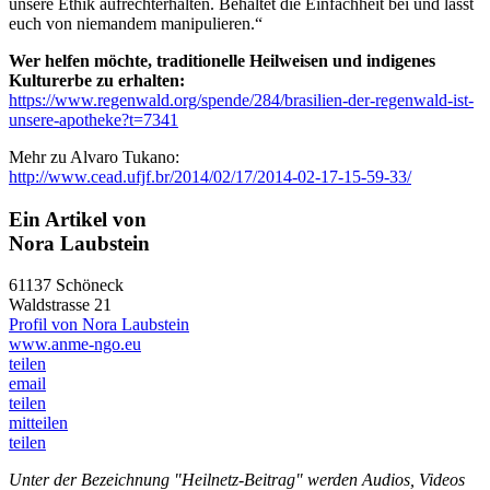
unsere Ethik aufrechterhalten. Behaltet die Einfachheit bei und lasst
euch von niemandem manipulieren.“
Wer helfen möchte, traditionelle Heilweisen und indigenes
Kulturerbe zu erhalten:
https://www.regenwald.org/spende/284/brasilien-der-regenwald-ist-
unsere-apotheke?t=7341
Mehr zu Alvaro Tukano:
http://www.cead.ufjf.br/2014/02/17/2014-02-17-15-59-33/
Ein Artikel von
Nora Laubstein
61137 Schöneck
Waldstrasse 21
Profil von Nora Laubstein
www.anme-ngo.eu
teilen
email
teilen
mitteilen
teilen
Unter der Bezeichnung "Heilnetz-Beitrag" werden Audios, Videos