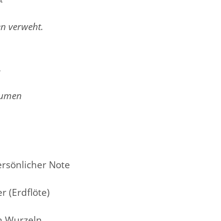
en verweht.
.
äumen
ersönlicher Note
r (Erdflöte)
n Wurzeln