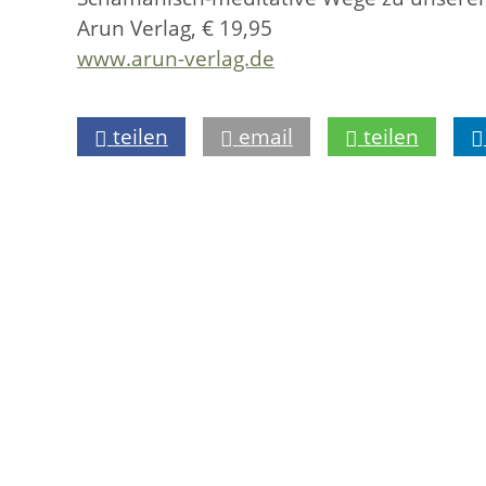
Arun Verlag, € 19,95
www.arun-verlag.de
teilen
email
teilen