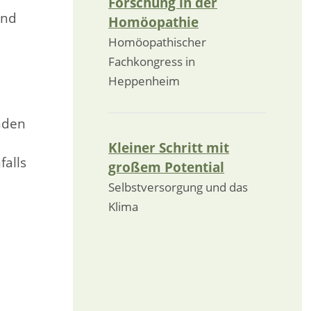
Forschung in der
und
Homöopathie
Homöopathischer
Fachkongress in
Heppenheim
nden
Kleiner Schritt mit
falls
großem Potential
Selbstversorgung und das
Klima