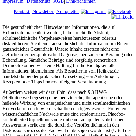
Impressum
|
Datenschutz
|
AGB
|
Ethikrichtlinien
Kontakt
|
Newsletter
|
Nettiquette
|
|
|
Die gesundheitlichen Hinweise und Informationen, die auf
Heilnetz.de präsentiert werden, haben nicht die Absicht,
schulmedizinische Vorgehensweisen herabzusetzen oder zu
diskreditieren. Sie dienen ausschließlich der Information im Bereich
ganzheitlicher Gesundheit. Unsere Inhalte ersetzen nicht eine
ärztliche oder heil-praktische Diagnose, medizinische Beratung oder
Behandlung. Sämtliche Beiträge sind sorgfältig recherchiert.
Dennoch können wir keine Haftung für die Richtigkeit aller
Informationen übernehmen. Als Besucher:in von Heilnetz.de
handelst du bei der praktischen Umsetzung von Anleitungen,
Rezepten oder Tipps immer auf eigene Verantwortung.
Außerdem weisen wir darauf hin, dass nach § 3 HWG
(Heilmittelwerbegesetz) eine medizinische, therapeutische oder
heilende Wirkung von energetischen und nicht schulmedizinischen
Heilverfahren nicht wissenschaftlich nachgewiesen ist. Für einen
wissenschaftlichen Nachweis muss eine randomisierte, Placebo-
kontrollierte Doppelblindstudie mit einer adäquaten statistischen
Auswertung vorliegen, die durch die Veröffentlichung in den
Diskussionsprozess der Fachwelt einbezogen worden ist (Urteil des
BGH vom 06.02.2013, AZ: I ZR 62/11), ein Heilerfolg kann daher