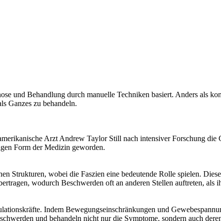
nose und Behandlung durch manuelle Techniken basiert. Anders als konv
ls Ganzes zu behandeln.
amerikanische Arzt Andrew Taylor Still nach intensiver Forschung die 
ndigen Form der Medizin geworden.
nen Strukturen, wobei die Faszien eine bedeutende Rolle spielen. Die
tragen, wodurch Beschwerden oft an anderen Stellen auftreten, als ih
egulationskräfte. Indem Bewegungseinschränkungen und Gewebespannung
eschwerden und behandeln nicht nur die Symptome, sondern auch deren