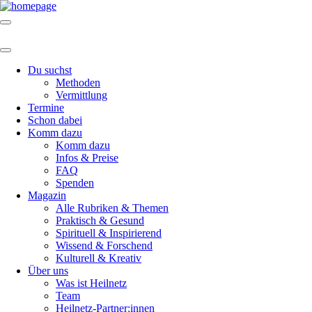
Du suchst
Methoden
Vermittlung
Termine
Schon dabei
Komm dazu
Komm dazu
Infos & Preise
FAQ
Spenden
Magazin
Alle Rubriken & Themen
Praktisch & Gesund
Spirituell & Inspirierend
Wissend & Forschend
Kulturell & Kreativ
Über uns
Was ist Heilnetz
Team
Heilnetz-Partner:innen