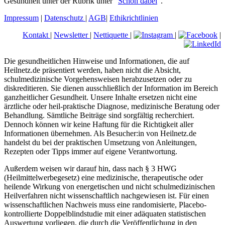
Gesundheit unter der Rubrik unter "
Schon dabei
".
Impressum
|
Datenschutz
|
AGB
|
Ethikrichtlinien
Kontakt
|
Newsletter
|
Nettiquette
|
|
|
Die gesundheitlichen Hinweise und Informationen, die auf
Heilnetz.de präsentiert werden, haben nicht die Absicht,
schulmedizinische Vorgehensweisen herabzusetzen oder zu
diskreditieren. Sie dienen ausschließlich der Information im Bereich
ganzheitlicher Gesundheit. Unsere Inhalte ersetzen nicht eine
ärztliche oder heil-praktische Diagnose, medizinische Beratung oder
Behandlung. Sämtliche Beiträge sind sorgfältig recherchiert.
Dennoch können wir keine Haftung für die Richtigkeit aller
Informationen übernehmen. Als Besucher:in von Heilnetz.de
handelst du bei der praktischen Umsetzung von Anleitungen,
Rezepten oder Tipps immer auf eigene Verantwortung.
Außerdem weisen wir darauf hin, dass nach § 3 HWG
(Heilmittelwerbegesetz) eine medizinische, therapeutische oder
heilende Wirkung von energetischen und nicht schulmedizinischen
Heilverfahren nicht wissenschaftlich nachgewiesen ist. Für einen
wissenschaftlichen Nachweis muss eine randomisierte, Placebo-
kontrollierte Doppelblindstudie mit einer adäquaten statistischen
Auswertung vorliegen, die durch die Veröffentlichung in den