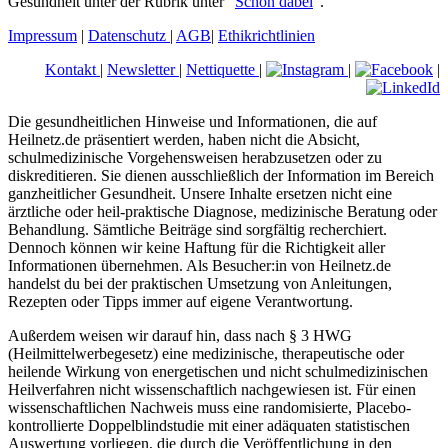
Gesundheit unter der Rubrik unter "
Schon dabei
".
Impressum
|
Datenschutz
|
AGB
|
Ethikrichtlinien
Kontakt
|
Newsletter
|
Nettiquette
|
|
|
Die gesundheitlichen Hinweise und Informationen, die auf
Heilnetz.de präsentiert werden, haben nicht die Absicht,
schulmedizinische Vorgehensweisen herabzusetzen oder zu
diskreditieren. Sie dienen ausschließlich der Information im Bereich
ganzheitlicher Gesundheit. Unsere Inhalte ersetzen nicht eine
ärztliche oder heil-praktische Diagnose, medizinische Beratung oder
Behandlung. Sämtliche Beiträge sind sorgfältig recherchiert.
Dennoch können wir keine Haftung für die Richtigkeit aller
Informationen übernehmen. Als Besucher:in von Heilnetz.de
handelst du bei der praktischen Umsetzung von Anleitungen,
Rezepten oder Tipps immer auf eigene Verantwortung.
Außerdem weisen wir darauf hin, dass nach § 3 HWG
(Heilmittelwerbegesetz) eine medizinische, therapeutische oder
heilende Wirkung von energetischen und nicht schulmedizinischen
Heilverfahren nicht wissenschaftlich nachgewiesen ist. Für einen
wissenschaftlichen Nachweis muss eine randomisierte, Placebo-
kontrollierte Doppelblindstudie mit einer adäquaten statistischen
Auswertung vorliegen, die durch die Veröffentlichung in den