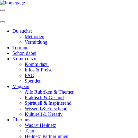
Du suchst
Methoden
Vermittlung
Termine
Schon dabei
Komm dazu
Komm dazu
Infos & Preise
FAQ
Spenden
Magazin
Alle Rubriken & Themen
Praktisch & Gesund
Spirituell & Inspirierend
Wissend & Forschend
Kulturell & Kreativ
Über uns
Was ist Heilnetz
Team
Heilnetz-Partner:innen