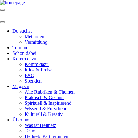
Du suchst
Methoden
Vermittlung
Termine
Schon dabei
Komm dazu
Komm dazu
Infos & Preise
FAQ
Spenden
Magazin
Alle Rubriken & Themen
Praktisch & Gesund
Spirituell & Inspirierend
Wissend & Forschend
Kulturell & Kreativ
Über uns
Was ist Heilnetz
Team
Heilnetz-Partner:innen