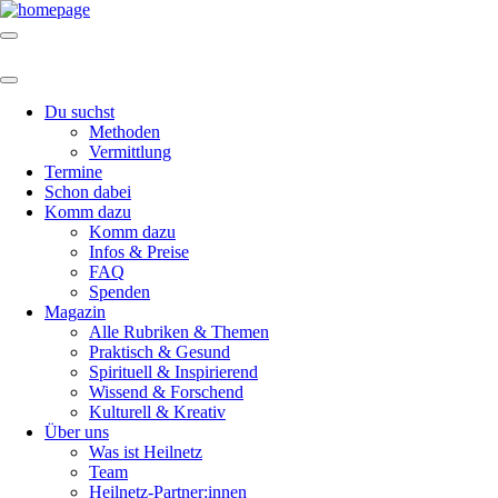
Du suchst
Methoden
Vermittlung
Termine
Schon dabei
Komm dazu
Komm dazu
Infos & Preise
FAQ
Spenden
Magazin
Alle Rubriken & Themen
Praktisch & Gesund
Spirituell & Inspirierend
Wissend & Forschend
Kulturell & Kreativ
Über uns
Was ist Heilnetz
Team
Heilnetz-Partner:innen