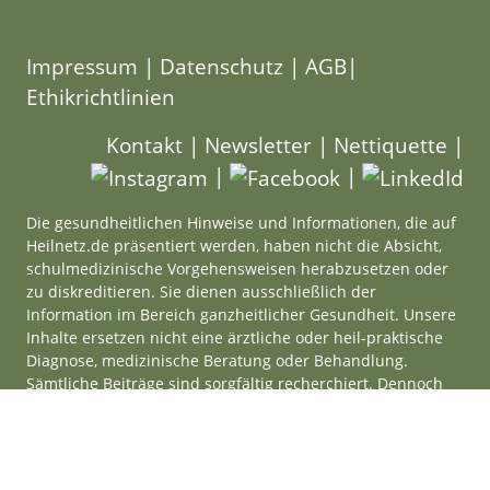
Impressum
|
Datenschutz
|
AGB
|
Ethikrichtlinien
Kontakt
|
Newsletter
|
Nettiquette
|
|
|
Die gesundheitlichen Hinweise und Informationen, die auf
Heilnetz.de präsentiert werden, haben nicht die Absicht,
schulmedizinische Vorgehensweisen herabzusetzen oder
zu diskreditieren. Sie dienen ausschließlich der
Information im Bereich ganzheitlicher Gesundheit. Unsere
Inhalte ersetzen nicht eine ärztliche oder heil-praktische
Diagnose, medizinische Beratung oder Behandlung.
Sämtliche Beiträge sind sorgfältig recherchiert. Dennoch
können wir keine Haftung für die Richtigkeit aller
Informationen übernehmen. Als Besucher:in von
Heilnetz.de handelst du bei der praktischen Umsetzung
von Anleitungen, Rezepten oder Tipps immer auf eigene