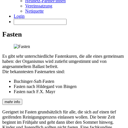
Heilnetz-Partner:innen
Vereinssatzung
Netiquette
Login
Fasten
Es gibt sehr unterschiedliche Fastenkuren, die alle eines gemeinsam
haben: der Organismus wird zutiefst umgestimmt und von
angesammeltem Ballast befreit.
Die bekanntesten Fastenarten sind:
Buchinger-Saft-Fasten
Fasten nach Hildegard von Bingen
Fasten nach F.X. Mayr
mehr info
Geeignet ist Fasten grundsätzlich für alle, die sich auf einen tief
greifenden Reinigungsprozess einlassen wollen. Die beste Zeit
beginnt im Frühjahr und geht dann über den Sommer hinweg.
Kinder und Jugendlich sollten nicht fasten. Eine fachkundige