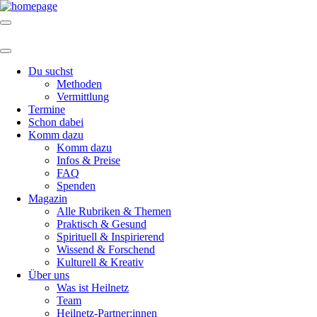
Du suchst
Methoden
Vermittlung
Termine
Schon dabei
Komm dazu
Komm dazu
Infos & Preise
FAQ
Spenden
Magazin
Alle Rubriken & Themen
Praktisch & Gesund
Spirituell & Inspirierend
Wissend & Forschend
Kulturell & Kreativ
Über uns
Was ist Heilnetz
Team
Heilnetz-Partner:innen