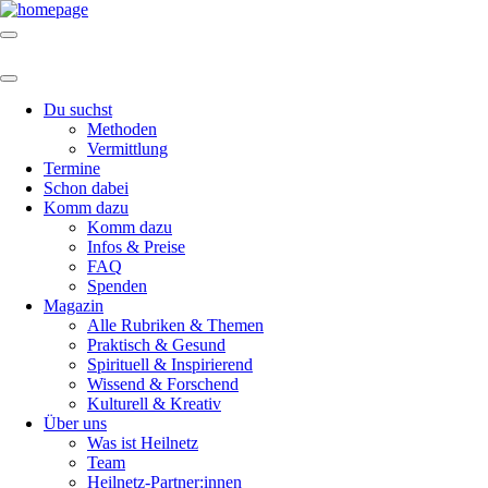
Du suchst
Methoden
Vermittlung
Termine
Schon dabei
Komm dazu
Komm dazu
Infos & Preise
FAQ
Spenden
Magazin
Alle Rubriken & Themen
Praktisch & Gesund
Spirituell & Inspirierend
Wissend & Forschend
Kulturell & Kreativ
Über uns
Was ist Heilnetz
Team
Heilnetz-Partner:innen