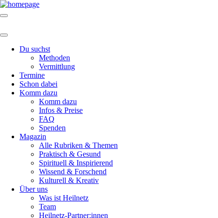
Du suchst
Methoden
Vermittlung
Termine
Schon dabei
Komm dazu
Komm dazu
Infos & Preise
FAQ
Spenden
Magazin
Alle Rubriken & Themen
Praktisch & Gesund
Spirituell & Inspirierend
Wissend & Forschend
Kulturell & Kreativ
Über uns
Was ist Heilnetz
Team
Heilnetz-Partner:innen