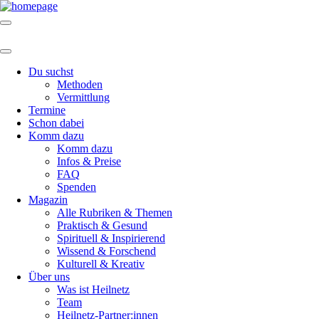
Du suchst
Methoden
Vermittlung
Termine
Schon dabei
Komm dazu
Komm dazu
Infos & Preise
FAQ
Spenden
Magazin
Alle Rubriken & Themen
Praktisch & Gesund
Spirituell & Inspirierend
Wissend & Forschend
Kulturell & Kreativ
Über uns
Was ist Heilnetz
Team
Heilnetz-Partner:innen