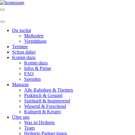
Du suchst
Methoden
Vermittlung
Termine
Schon dabei
Komm dazu
Komm dazu
Infos & Preise
FAQ
Spenden
Magazin
Alle Rubriken & Themen
Praktisch & Gesund
Spirituell & Inspirierend
Wissend & Forschend
Kulturell & Kreativ
Über uns
Was ist Heilnetz
Team
Heilnetz-Partner:innen