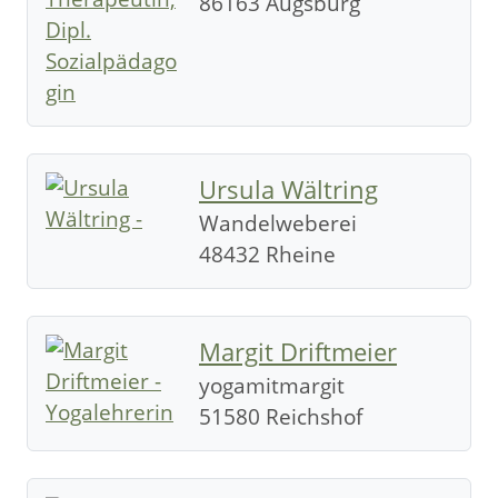
86163 Augsburg
Ursula Wältring
Wandelweberei
48432 Rheine
Margit Driftmeier
yogamitmargit
51580 Reichshof