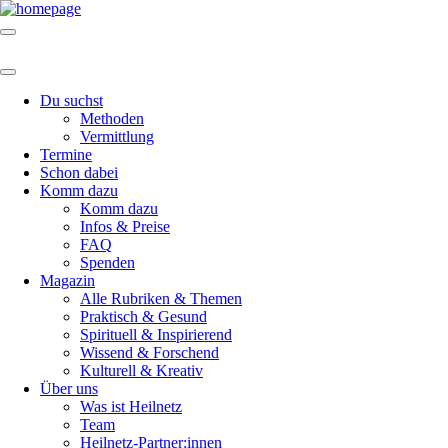
Du suchst
Methoden
Vermittlung
Termine
Schon dabei
Komm dazu
Komm dazu
Infos & Preise
FAQ
Spenden
Magazin
Alle Rubriken & Themen
Praktisch & Gesund
Spirituell & Inspirierend
Wissend & Forschend
Kulturell & Kreativ
Über uns
Was ist Heilnetz
Team
Heilnetz-Partner:innen