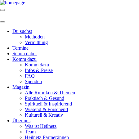
Du suchst
Methoden
Vermittlung
Termine
Schon dabei
Komm dazu
Komm dazu
Infos & Preise
FAQ
Spenden
Magazin
Alle Rubriken & Themen
Praktisch & Gesund
Spirituell & Inspirierend
Wissend & Forschend
Kulturell & Kreativ
Über uns
Was ist Heilnetz
Team
Heilnetz-Partner:innen